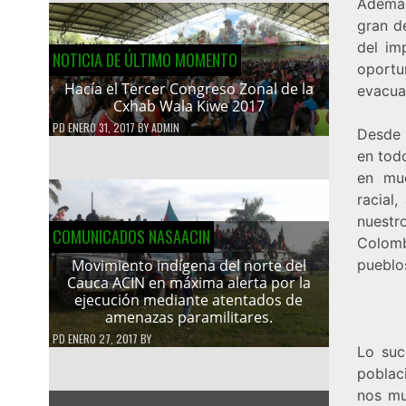
Además
gran d
del im
NOTICIA DE ÚLTIMO MOMENTO
oportu
Hacía el Tercer Congreso Zonal de la
evacuac
Cxhab Wala Kiwe 2017
PD
ENERO 31, 2017
BY
ADMIN
Desde 
en tod
en muc
racial,
nuestr
COMUNICADOS NASAACIN
Colomb
pueblos
Movimiento indígena del norte del
Cauca ACIN en máxima alerta por la
ejecución mediante atentados de
amenazas paramilitares.
PD
ENERO 27, 2017
BY
Lo suc
poblac
nos mu