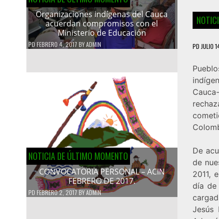
Organizaciones indígenas del Cauca
NOTIC
acuerdan compromisos con el
Ministerio de Educación
PD
FEBRERO 4, 2017
BY
ADMIN
PD
JULIO 1
Pueblo
indíge
Cauca-
rechaz
cometi
Colomb
De acu
NOTICIA DE ÚLTIMO MOMENTO
de nue
CONVOCATORIA PERSONAL – ACIN
2011, 
FEBRERO DE 2017.
día de
PD
FEBRERO 2, 2017
BY
ADMIN
cargad
Jesús 