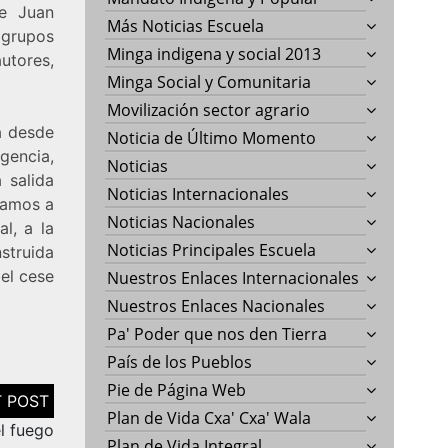
de Juan
Más Noticias Escuela
 grupos
Minga indigena y social 2013
utores,
Minga Social y Comunitaria
Movilización sector agrario
a desde
Noticia de Último Momento
rgencia,
Noticias
 salida
Noticias Internacionales
mamos a
Noticias Nacionales
l, a la
Noticias Principales Escuela
struida
 el cese
Nuestros Enlaces Internacionales
Nuestros Enlaces Nacionales
Pa' Poder que nos den Tierra
País de los Pueblos
Pie de Página Web
Plan de Vida Cxa' Cxa' Wala
el fuego
Plan de Vida Integral