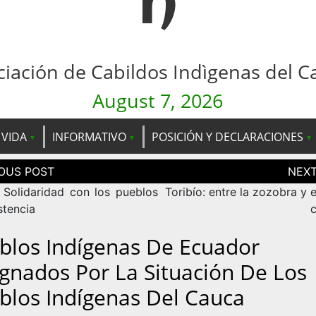
n
ciación de Cabildos Indìgenas del C
August 7, 2026
 VIDA
INFORMATIVO
POSICIÓN Y DECLARACIONES
ción
as
 Solidaridad con los pueblos
Toribío: entre la zozobra y 
stencia
blos Indígenas De Ecuador
ignados Por La Situación De Los
blos Indígenas Del Cauca