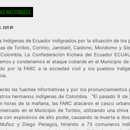
IAS NACIONALES
4, 2011
BY
s Indígenas de Ecuador indignados por la situación de los 
nas de Toribio, Corinto, Jambaló, Caldono, Mondomo y Sib
Colombia. La Confederación Kichwa del Ecuador ECUA
amos y condenamos el ataque cobarde en el Municipio de 
do por la FARC a la sociedad civil y los pueblos indíg
ia.
erdo las fuentes informativas y por los pronunciamientos 
stros hermanos indígenas de Colombia. “El pasado 9 de j
en horas de la mañana, las FARC atacaron el casco urban
 mercado en el Municipio de Toribio, utilizando una chiv
a con explosivos de alto poder, causando la muerte a dos c
Muñoz y Diego Penagos, hiriendo a 73 comuneros ind