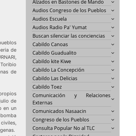
Alzados en Bastones de Mando
Audios Congreso de los Pueblos
Audios Escuela
Audios Radio Pa' Yumat
Buscan silenciar las conciencias
pueblos
Cabildo Canoas
eria de
Cabildo Guadualito
URNARI,
Cabildo kite Kiwe
Toribio
Cabildo La Concepción
enas de
Cabildo Las Delicias
Cabildo Toez
propios
Comunicación y Relaciones
ulio de
Externas
o en un
Comunicados Nasaacin
a bomba
Congreso de los Pueblos
iviles,
Consulta Popular No al TLC
ígenas.