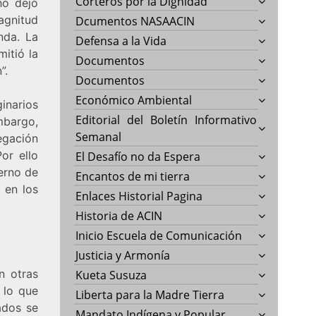
Corteros por la Dignidad
ho dejó
agnitud
Dcumentos NASAACIN
nda. La
Defensa a la Vida
itió la
Documentos
”.
Documentos
Económico Ambiental
inarios
Editorial del Boletín Informativo
mbargo,
Semanal
egación
Por ello
El Desafío no da Espera
erno de
Encantos de mi tierra
 en los
Enlaces Historial Pagina
Historia de ACIN
Inicio Escuela de Comunicación
Justicia y Armonía
n otras
Kueta Susuza
 lo que
Liberta para la Madre Tierra
ados se
Mandato Indígena y Popular