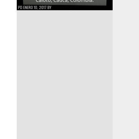
PD
ENERO 10, 2017
BY