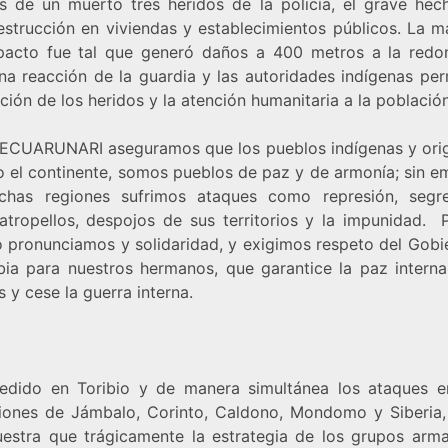
 de un muerto tres heridos de la policía, el grave hec
estrucción en viviendas y establecimientos públicos. La m
pacto fue tal que generó daños a 400 metros a la redo
na reacción de la guardia y las autoridades indígenas perm
ión de los heridos y la atención humanitaria a la población
ECUARUNARI aseguramos que los pueblos indígenas y orig
o el continente, somos pueblos de paz y de armonía; sin e
has regiones sufrimos ataques como represión, segr
 atropellos, despojos de sus territorios y la impunidad. 
o pronunciamos y solidaridad, y exigimos respeto del Gobi
ia para nuestros hermanos, que garantice la paz interna
 y cese la guerra interna.
edido en Toribio y de manera simultánea los ataques e
iones de Jámbalo, Corinto, Caldono, Mondomo y Siberia,
estra que trágicamente la estrategia de los grupos arm