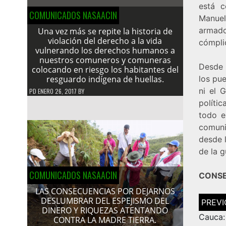
está c
COMUNICADOS NASAACIN
Manuel
armado
Una vez más se repite la historia de
violación del derecho a la vida
cómpli
vulnerando los derechos humanos a
nuestros comuneros y comuneras
Desde 
colocando en riesgo los habitantes del
resguardo indígena de huellas.
los pue
ni el 
PD
ENERO 26, 2017
BY
políti
todo e
comuni
desde l
de la g
COMUNICADOS NASAACIN
CONSE
LAS CONSECUENCIAS POR DEJARNOS
Navega
DESLUMBRAR DEL ESPEJISMO DEL
de
DINERO Y RIQUEZAS ATENTANDO
entrad
Cauca:
CONTRA LA MADRE TIERRA.