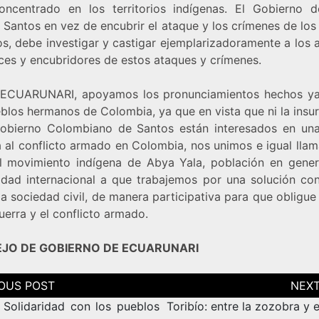
oncentrado en los territorios indígenas. El Gobierno 
 Santos en vez de encubrir el ataque y los crímenes de los
s, debe investigar y castigar ejemplarizadoramente a los a
ces y encubridores de estos ataques y crímenes.
ECUARUNARI, apoyamos los pronunciamientos hechos y
blos hermanos de Colombia, ya que en vista que ni la insu
Gobierno Colombiano de Santos están interesados en una
ca al conflicto armado en Colombia, nos unimos e igual lla
l movimiento indígena de Abya Yala, población en genera
dad internacional a que trabajemos por una solución con
a sociedad civil, de manera participativa para que obligue
uerra y el conflicto armado.
JO DE GOBIERNO DE ECUARUNARI
ción
as
 Solidaridad con los pueblos
Toribío: entre la zozobra y 