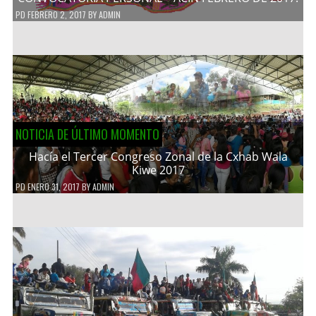
PD
FEBRERO 2, 2017
BY
ADMIN
NOTICIA DE ÚLTIMO MOMENTO
Hacía el Tercer Congreso Zonal de la Cxhab Wala
Kiwe 2017
PD
ENERO 31, 2017
BY
ADMIN