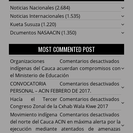
Noticias Nacionales
(2.684)
Noticias Internacionales
(1.535)
Kueta Susuza
(1.220)
Dcumentos NASAACIN
(1.350)
MOST COMMENTED POST
en
Organizaciones
Comentarios desactivados
Organ
indígenas del Cauca acuerdan compromisos con
indíg
el Ministerio de Educación
del
en
CONVOCATORIA
Comentarios desactivados
Cauca
CONV
PERSONAL – ACIN FEBRERO DE 2017.
acuer
PERS
en
Hacía el Tercer
Comentarios desactivados
comp
–
Hacía
Congreso Zonal de la Cxhab Wala Kiwe 2017
con
ACIN
el
en
Movimiento indígena
Comentarios desactivados
el
FEBR
Terce
Movim
del norte del Cauca ACIN en máxima alerta por la
Minist
DE
Congr
indíg
ejecución mediante atentados de amenazas
de