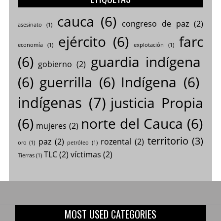
cauca
(6)
congreso de paz
(2)
asesinato
(1)
ejército
(6)
farc
economía
(1)
explotación
(1)
(6)
guardia indígena
gobierno
(2)
(6)
guerrilla
(6)
Indígena
(6)
indígenas
(7)
justicia Propia
(6)
norte del Cauca
(6)
mujeres
(2)
territorio
(3)
paz
(2)
rozental
(2)
oro
(1)
petróleo
(1)
TLC
(2)
víctimas
(2)
Tierras
(1)
MOST USED CATEGORIES