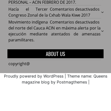
Cauca
CONV
PERSONAL – ACIN FEBRERO DE 2017.
acuer
PERS
en
Hacía el Tercer
Comentarios desactivados
comp
–
Hacía
Congreso Zonal de la Cxhab Wala Kiwe 2017
con
ACIN
el
en
Movimiento indígena
Comentarios desactivados
el
FEBR
Terce
Movim
del norte del Cauca ACIN en máxima alerta por la
Minist
DE
Congr
indíg
ejecución mediante atentados de amenazas
de
2017.
Zonal
del
paramilitares.
Educa
de
norte
la
del
ABOUT US
Cxhab
Cauca
Wala
ACIN
copyright@
Kiwe
en
2017
máxi
Proudly powered by WordPress
|
Theme name: Queens
alerta
magazine blog by Postmagthemes
|
por
la
ejecu
media
atent