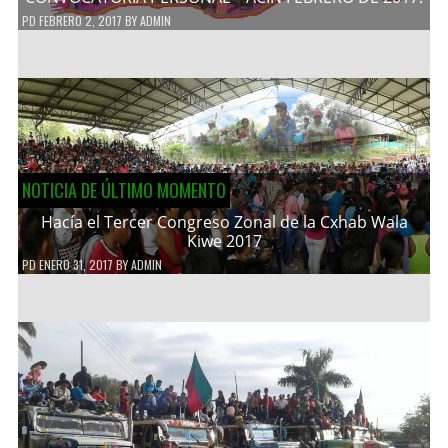
PD
FEBRERO 2, 2017
BY
ADMIN
NOTICIA DE ÚLTIMO MOMENTO
Hacía el Tercer Congreso Zonal de la Cxhab Wala
Kiwe 2017
PD
ENERO 31, 2017
BY
ADMIN