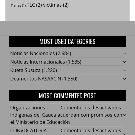
TLC
(2)
víctimas
(2)
Tierras
(1)
MOST USED CATEGORIES
Noticias Nacionales
(2.684)
Noticias Internacionales
(1.535)
Kueta Susuza
(1.220)
Dcumentos NASAACIN
(1.350)
MOST COMMENTED POST
en
Organizaciones
Comentarios desactivados
Organ
indígenas del Cauca acuerdan compromisos con
indíg
el Ministerio de Educación
del
en
CONVOCATORIA
Comentarios desactivados