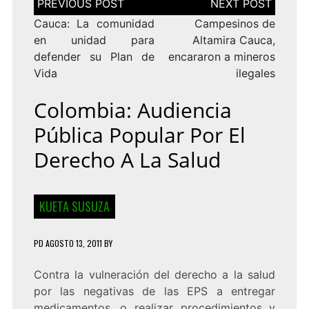
de
entradas
Cauca: La comunidad
Campesinos de
en unidad para
Altamira Cauca,
defender su Plan de
encararon a mineros
Vida
ilegales
Colombia: Audiencia
Pública Popular Por El
Derecho A La Salud
KUETA SUSUZA
PD
AGOSTO 13, 2011
BY
Contra la vulneración del derecho a la salud
por las negativas de las EPS a entregar
medicamentos, o realizar procedimientos y