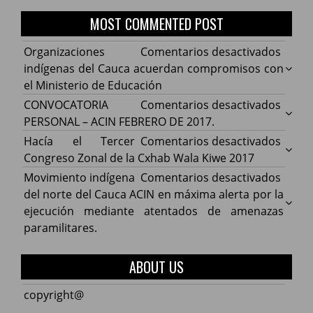
MOST COMMENTED POST
en
Organizaciones
Comentarios desactivados
Organ
indígenas del Cauca acuerdan compromisos con
indíg
el Ministerio de Educación
del
en
CONVOCATORIA
Comentarios desactivados
Cauca
CONV
PERSONAL – ACIN FEBRERO DE 2017.
acuer
PERS
en
Hacía el Tercer
Comentarios desactivados
comp
–
Hacía
Congreso Zonal de la Cxhab Wala Kiwe 2017
con
ACIN
el
en
Movimiento indígena
Comentarios desactivados
el
FEBR
Terce
Movim
del norte del Cauca ACIN en máxima alerta por la
Minist
DE
Congr
indíg
ejecución mediante atentados de amenazas
de
2017.
Zonal
del
paramilitares.
Educa
de
norte
la
del
ABOUT US
Cxhab
Cauca
Wala
ACIN
copyright@
Kiwe
en