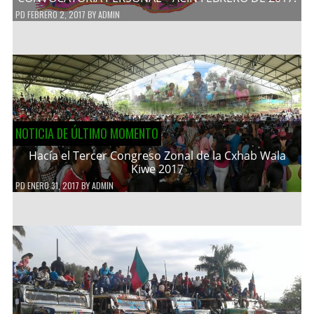
PD
FEBRERO 2, 2017
BY
ADMIN
NOTICIA DE ÚLTIMO MOMENTO
Hacía el Tercer Congreso Zonal de la Cxhab Wala
Kiwe 2017
PD
ENERO 31, 2017
BY
ADMIN