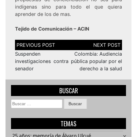
indígenas sino para todo el que quiera
aprender de los de mas.
Tejido de Comunicación – ACIN
Navegación
de
entradas
Suspenden
Colombia: Audiencia
investigaciones contra
pública popular por el
senador
derecho a la salud
BUSCAR
Buscar:
TEMAS
25 años: memoría de Álvaro Ulcué