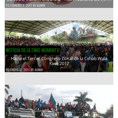
PD
FEBRERO 2, 2017
BY
ADMIN
NOTICIA DE ÚLTIMO MOMENTO
Hacía el Tercer Congreso Zonal de la Cxhab Wala
Kiwe 2017
PD
ENERO 31, 2017
BY
ADMIN