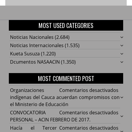
MOST USED CATEGORIES
Noticias Nacionales
(2.684)
Noticias Internacionales
(1.535)
Kueta Susuza
(1.220)
Dcumentos NASAACIN
(1.350)
MOST COMMENTED POST
en
Organizaciones
Comentarios desactivados
Organ
indígenas del Cauca acuerdan compromisos con
indíg
el Ministerio de Educación
del
en
CONVOCATORIA
Comentarios desactivados
Cauca
CONV
PERSONAL – ACIN FEBRERO DE 2017.
acuer
PERS
en
Hacía el Tercer
Comentarios desactivados