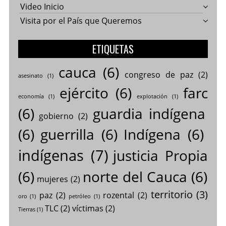
Video Inicio
Visita por el País que Queremos
ETIQUETAS
cauca
(6)
congreso de paz
(2)
asesinato
(1)
ejército
(6)
farc
economía
(1)
explotación
(1)
(6)
guardia indígena
gobierno
(2)
(6)
guerrilla
(6)
Indígena
(6)
indígenas
(7)
justicia Propia
(6)
norte del Cauca
(6)
mujeres
(2)
territorio
(3)
paz
(2)
rozental
(2)
oro
(1)
petróleo
(1)
TLC
(2)
víctimas
(2)
Tierras
(1)