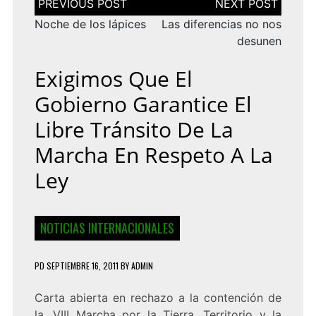
de
entradas
Noche de los lápices
Las diferencias no nos
desunen
Exigimos Que El
Gobierno Garantice El
Libre Tránsito De La
Marcha En Respeto A La
Ley
NOTICIAS INTERNACIONALES
PD
SEPTIEMBRE 16, 2011
BY
ADMIN
Carta abierta en rechazo a la contención de
la, VIII Marcha por la Tierra, Territorio y la