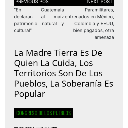
de
entradas
“En Guatemala
Paramilitares,
declaran al maíz
entrenados en México,
patrimonio natural y
Colombia y EEUU,
cultural”
bien pagados, otra
amenaza
La Madre Tierra Es De
Quien La Cuida, Los
Territorios Son De Los
Pueblos, La Soberanía Es
Popular
CONGRESO DE LOS PUEBLOS