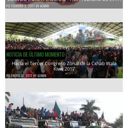
PD
FEBRERO 2, 2017
BY
ADMIN
NOTICIA DE ÚLTIMO MOMENTO
Hacía el Tercer Congreso Zonal de la Cxhab Wala
Kiwe 2017
PD
ENERO 31, 2017
BY
ADMIN