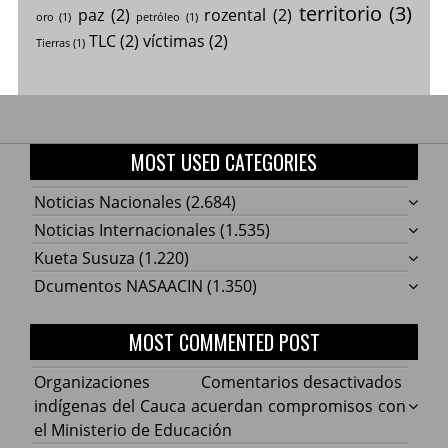
territorio
(3)
paz
(2)
rozental
(2)
oro
(1)
petróleo
(1)
TLC
(2)
víctimas
(2)
Tierras
(1)
MOST USED CATEGORIES
Noticias Nacionales
(2.684)
Noticias Internacionales
(1.535)
Kueta Susuza
(1.220)
Dcumentos NASAACIN
(1.350)
MOST COMMENTED POST
en
Organizaciones
Comentarios desactivados
Organ
indígenas del Cauca acuerdan compromisos con
indíg
el Ministerio de Educación