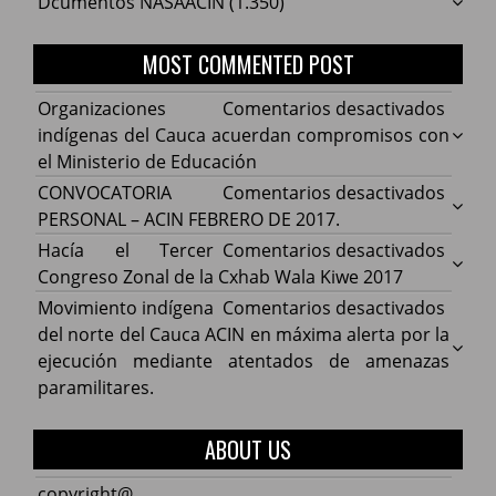
Dcumentos NASAACIN
(1.350)
MOST COMMENTED POST
en
Organizaciones
Comentarios desactivados
Organ
indígenas del Cauca acuerdan compromisos con
indíg
el Ministerio de Educación
del
en
CONVOCATORIA
Comentarios desactivados
Cauca
CONV
PERSONAL – ACIN FEBRERO DE 2017.
acuer
PERS
en
Hacía el Tercer
Comentarios desactivados
comp
–
Hacía
Congreso Zonal de la Cxhab Wala Kiwe 2017
con
ACIN
el
en
Movimiento indígena
Comentarios desactivados
el
FEBR
Terce
Movim
del norte del Cauca ACIN en máxima alerta por la
Minist
DE
Congr
indíg
ejecución mediante atentados de amenazas
de
2017.
Zonal
del
paramilitares.
Educa
de
norte
la
del
ABOUT US
Cxhab
Cauca
Wala
ACIN
copyright@