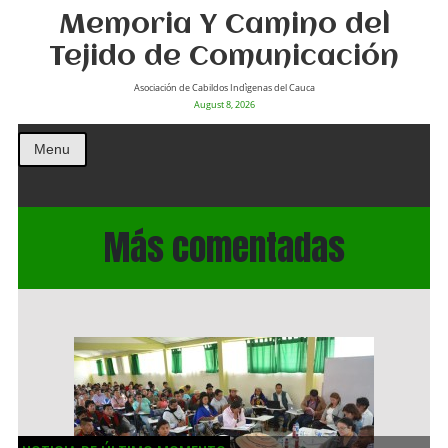
Memoria Y Camino del
Tejido de Comunicación
Asociación de Cabildos Indìgenas del Cauca
August 8, 2026
Menu
Más comentadas