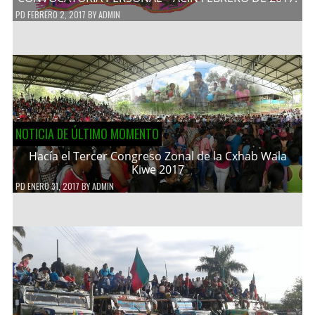
PD
FEBRERO 2, 2017
BY
ADMIN
NOTICIA DE ÚLTIMO MOMENTO
Hacía el Tercer Congreso Zonal de la Cxhab Wala
Kiwe 2017
PD
ENERO 31, 2017
BY
ADMIN