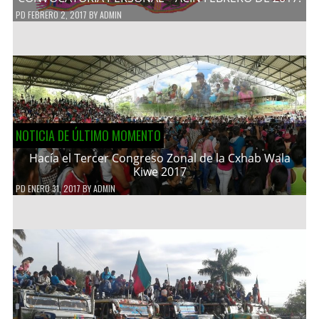
PD
FEBRERO 2, 2017
BY
ADMIN
NOTICIA DE ÚLTIMO MOMENTO
Hacía el Tercer Congreso Zonal de la Cxhab Wala
Kiwe 2017
PD
ENERO 31, 2017
BY
ADMIN