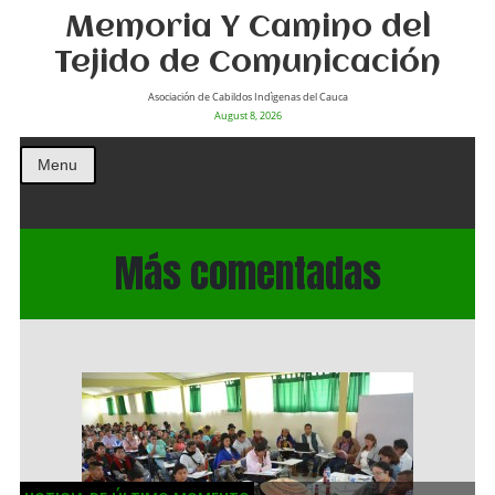
Memoria Y Camino del
Tejido de Comunicación
Asociación de Cabildos Indìgenas del Cauca
August 8, 2026
Menu
Más comentadas