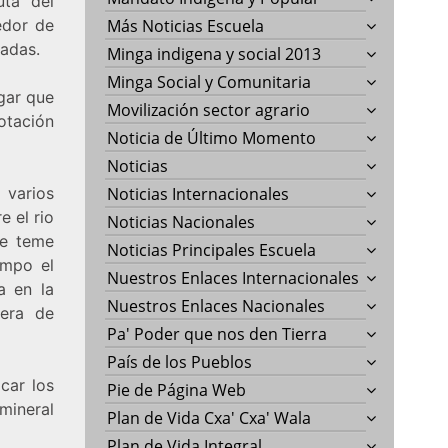
uta del
dedor de
Más Noticias Escuela
zadas.
Minga indigena y social 2013
Minga Social y Comunitaria
ugar que
Movilización sector agrario
otación
Noticia de Último Momento
Noticias
 varios
Noticias Internacionales
e el rio
Noticias Nacionales
se teme
Noticias Principales Escuela
empo el
Nuestros Enlaces Internacionales
a en la
Nuestros Enlaces Nacionales
cera de
Pa' Poder que nos den Tierra
País de los Pueblos
car los
Pie de Página Web
mineral
Plan de Vida Cxa' Cxa' Wala
Plan de Vida Integral