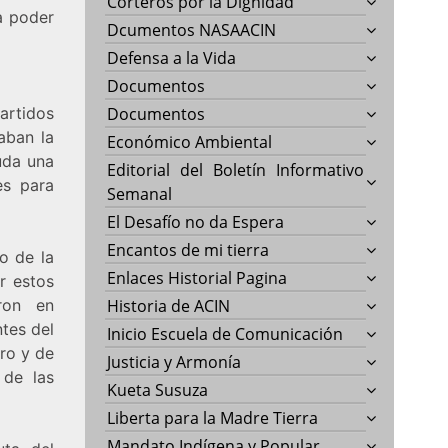
Corteros por la Dignidad
a poder
Dcumentos NASAACIN
Defensa a la Vida
Documentos
artidos
Documentos
eaban la
Económico Ambiental
uda una
Editorial del Boletín Informativo
es para
Semanal
El Desafío no da Espera
Encantos de mi tierra
o de la
Enlaces Historial Pagina
r estos
eron en
Historia de ACIN
tes del
Inicio Escuela de Comunicación
oro y de
Justicia y Armonía
 de las
Kueta Susuza
Liberta para la Madre Tierra
Mandato Indígena y Popular