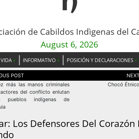
n
ciación de Cabildos Indìgenas del C
August 6, 2026
 VIDA
INFORMATIVO
POSICIÓN Y DECLARACIONES
ción
as
z más las manos criminales
Chocó Étnic
actores del conflicto enlutan
 pueblos indígenas de
uia
ar: Los Defensores Del Corazón 
ndo