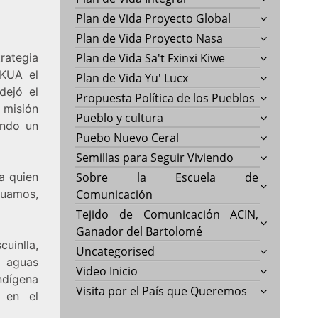
Plan de Vida Proyecto Global
Plan de Vida Proyecto Nasa
rategia
Plan de Vida Sa't Fxinxi Kiwe
NKUA el
Plan de Vida Yu' Lucx
dejó el
Propuesta Política de los Pueblos
a misión
Pueblo y cultura
ando un
Puebo Nuevo Ceral
Semillas para Seguir Viviendo
a quien
Sobre la Escuela de
kuamos,
Comunicación
Tejido de Comunicación ACIN,
Ganador del Bartolomé
uinlla,
Uncategorised
s aguas
Video Inicio
ndígena
Visita por el País que Queremos
 en el