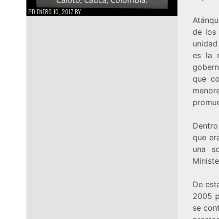
PD
ENERO 10, 2017
BY
Atánqu
de los
unidad
es la 
gobern
que co
menore
promuev
Dentro
que er
una so
Minist
De esta
2005 pa
se con