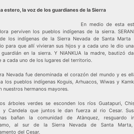
 estero, la voz de los guardianes de la Sierra
En medio de esta est
dora perviven los pueblos indígenas de la sierra. SERA
de los indígenas de la Sierra Nevada de Santa Marta 
rio para que allí vivieran sus hijos y a cada uno le dio un
 guardián en la sierra. Y NIANKUA la madre, bautizó d
a cada uno de los lugares del territorio.
rra Nevada fue denominada el corazón del mundo y es ell
 a los pueblos indígenas Koguis, Arhuacos, Wiwas y Kam
n nuestros hermanos mayores.
los árboles verdes se esconden los ríos Guatapuri, Chisc
 y Candela que juntos le dan fuerza al rio Cesar. Su
linas bañan la comunidad de Atànquez, resguardo i
amo, al sur de la Sierra Nevada de Santa Marta,
amento del Cesar.