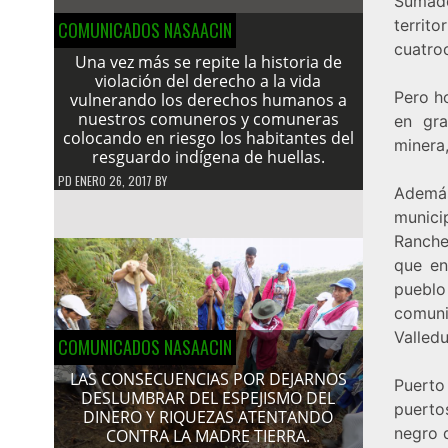
Sumado
territo
COMUNICADOS NASAACIN
cuatro
Una vez más se repite la historia de
violación del derecho a la vida
Pero ho
vulnerando los derechos humanos a
nuestros comuneros y comuneras
en gra
colocando en riesgo los habitantes del
minera,
resguardo indígena de huellas.
PD
ENERO 26, 2017
BY
Además
municip
Ranche
que en
pueblo
comuni
Valledu
COMUNICADOS NASAACIN
LAS CONSECUENCIAS POR DEJARNOS
Puerto
DESLUMBRAR DEL ESPEJISMO DEL
puerto
DINERO Y RIQUEZAS ATENTANDO
negro d
CONTRA LA MADRE TIERRA.