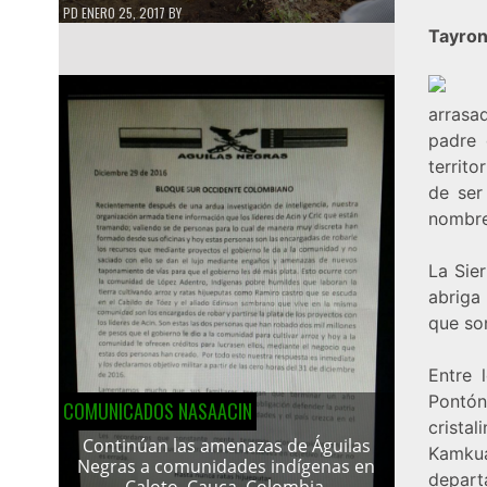
PD
ENERO 25, 2017
BY
Tayrona
arrasa
padre 
territo
de ser
nombre 
La Sie
abriga
que so
Entre 
Pontón
COMUNICADOS NASAACIN
crista
Continúan las amenazas de Águilas
Kamku
Negras a comunidades indígenas en
depart
Caloto, Cauca, Colombia.