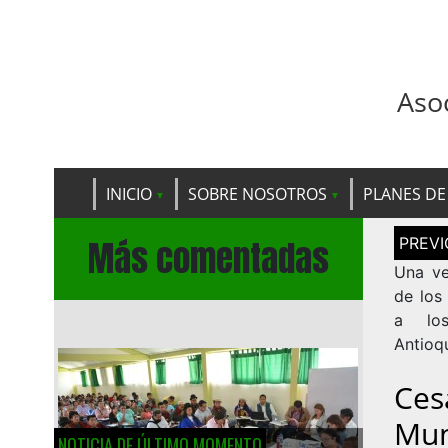
Aso
INICIO
SOBRE NOSOTROS
PLANES DE
Navega
Más comentadas
de
entrad
Una ve
de los 
a los
Antioq
Ces
Mu
NOTICIA DE ÚLTIMO MOMENTO