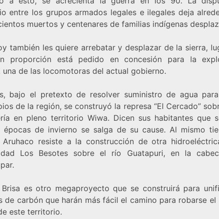
 a esto, se acrecienta la guerra en los 90. La disp
rio entre los grupos armados legales e ilegales deja alre
cientos muertos y centenares de familias indígenas despla
y también les quiere arrebatar y desplazar de la sierra, l
n proporción está pedido en concesión para la expl
 una de las locomotoras del actual gobierno.
, bajo el pretexto de resolver suministro de agua para
ios de la región, se construyó la represa “El Cercado” sobr
ría en pleno territorio Wiwa. Dicen sus habitantes que 
 épocas de invierno se salga de su cause. Al mismo ti
 Aruhaco resiste a la construcción de otra hidroeléctric
dad Los Besotes sobre el río Guatapuri, en la cabe
par.
 Brisa es otro megaproyecto que se construirá para unifi
s de carbón que harán más fácil el camino para robarse el 
e este territorio.