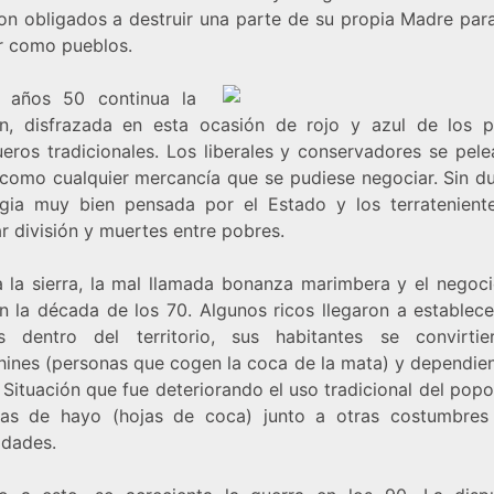
ron obligados a destruir una parte de su propia Madre par
ir como pueblos.
 años 50 continua la
ón, disfrazada en esta ocasión de rojo y azul de los p
ueros tradicionales. Los liberales y conservadores se pel
 como cualquier mercancía que se pudiese negociar. Sin d
egia muy bien pensada por el Estado y los terratenient
r división y muertes entre pobres.
a la sierra, la mal llamada bonanza marimbera y el negoci
n la década de los 70. Algunos ricos llegaron a establece
os dentro del territorio, sus habitantes se convirti
hines (personas que cogen la coca de la mata) y dependien
 Situación que fue deteriorando el uso tradicional del pop
jas de hayo (hojas de coca) junto a otras costumbres
dades.