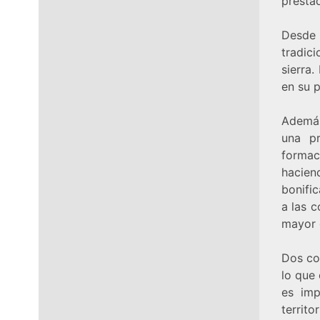
prestad
Desde
tradic
sierra.
en su 
Además
una pr
formac
hacien
bonifi
a las c
mayor 
Dos co
lo que 
es imp
territ