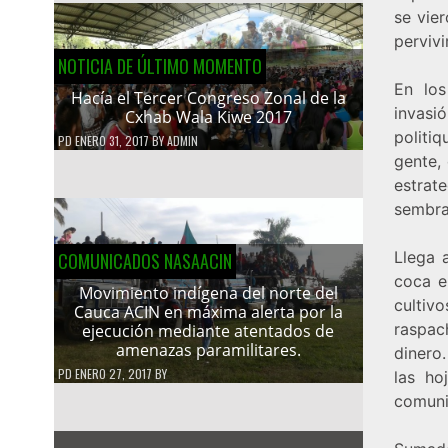
se vie
perviv
NOTICIA DE ÚLTIMO MOMENTO
En los
Hacía el Tercer Congreso Zonal de la
invasi
Cxhab Wala Kiwe 2017
politiq
PD
ENERO 31, 2017
BY
ADMIN
gente,
estrat
sembra
Llega 
COMUNICADOS NASAACIN
coca e
Movimiento indígena del norte del
cultiv
Cauca ACIN en máxima alerta por la
raspac
ejecución mediante atentados de
amenazas paramilitares.
dinero.
PD
ENERO 27, 2017
BY
las ho
comuni