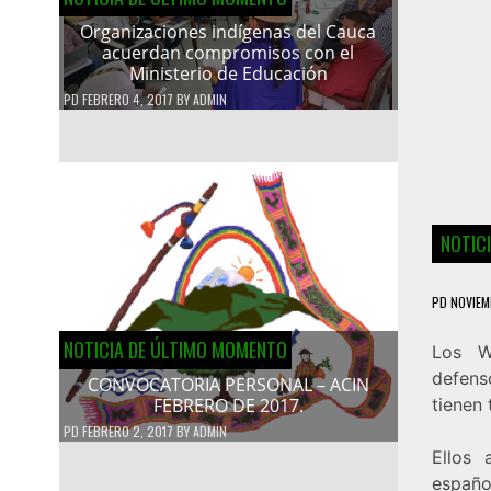
Organizaciones indígenas del Cauca
acuerdan compromisos con el
Ministerio de Educación
PD
FEBRERO 4, 2017
BY
ADMIN
NOTIC
PD
NOVIEM
NOTICIA DE ÚLTIMO MOMENTO
Los W
defens
CONVOCATORIA PERSONAL – ACIN
tienen 
FEBRERO DE 2017.
PD
FEBRERO 2, 2017
BY
ADMIN
Ellos 
español