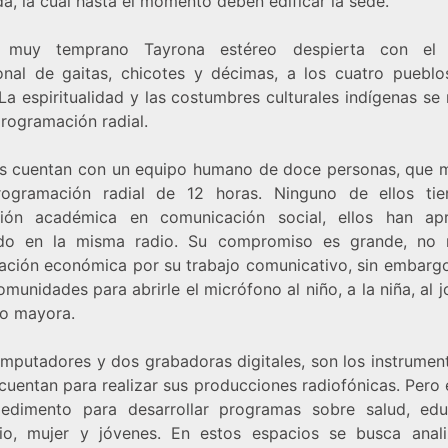
a, la cual hasta el momento deben edificar la sede.
 muy temprano Tayrona estéreo despierta con el 
ional de gaitas, chicotes y décimas, a los cuatro pueblo
 La espiritualidad y las costumbres culturales indígenas se 
programación radial.
 cuentan con un equipo humano de doce personas, que 
ogramación radial de 12 horas. Ninguno de ellos ti
ión académica en comunicación social, ellos han ap
do en la misma radio. Su compromiso es grande, no 
cación económica por su trabajo comunicativo, sin embargo
omunidades para abrirle el micrófono al niño, a la niña, al j
o mayora.
mputadores y dos grabadoras digitales, son los instrumen
cuentan para realizar sus producciones radiofónicas. Pero
edimento para desarrollar programas sobre salud, edu
orio, mujer y jóvenes. En estos espacios se busca anali