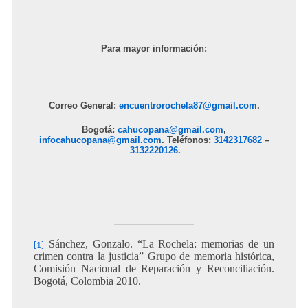
Para mayor información:
Correo General:
encuentrorochela87
@gmail.com
.
Bogotá:
cahucopana@gmail.com
,
infocahucopana@gmail.com
. Teléfonos:
3142317682
–
3132220126
.
Sánchez, Gonzalo. “La Rochela: memorias de un
[1]
crimen contra la justicia” Grupo de memoria histórica,
Comisión Nacional de Reparación y Reconciliación.
Bogotá, Colombia 2010.