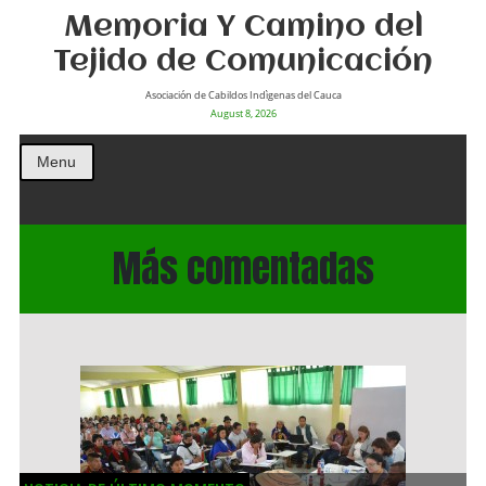
Memoria Y Camino del
Tejido de Comunicación
Asociación de Cabildos Indìgenas del Cauca
August 8, 2026
Menu
Más comentadas