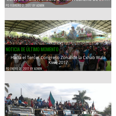
PD
FEBRERO 2, 2017
BY
ADMIN
NOTICIA DE ÚLTIMO MOMENTO
Hacía el Tercer Congreso Zonal de la Cxhab Wala
Kiwe 2017
PD
ENERO 31, 2017
BY
ADMIN