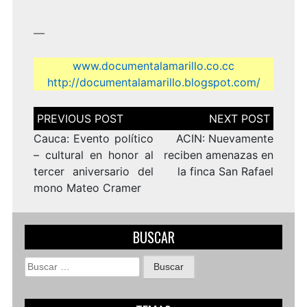
—
www.documentalamarillo.co.cc
http://documentalamarillo.blogspot.com/
Navegación
de
entradas
Cauca: Evento político
ACIN: Nuevamente
– cultural en honor al
reciben amenazas en
tercer aniversario del
la finca San Rafael
mono Mateo Cramer
BUSCAR
Buscar: