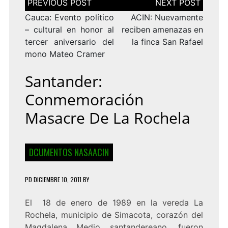
de
entradas
Cauca: Evento político
ACIN: Nuevamente
– cultural en honor al
reciben amenazas en
tercer aniversario del
la finca San Rafael
mono Mateo Cramer
Santander:
Conmemoración
Masacre De La Rochela
DCUMENTOS NASAACIN
PD
DICIEMBRE 10, 2011
BY
El 18 de enero de 1989 en la vereda La
Rochela, municipio de Simacota, corazón del
Magdalena Medio santandereano, fueron