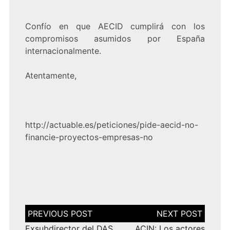
Confío en que AECID cumplirá con los
compromisos asumidos por España
internacionalmente.
Atentamente,
http://actuable.es/peticiones/pide-aecid-no-
financie-proyectos-empresas-no
Navegación
de
entradas
Exsubdirector del DAS,
ACIN: Los actores