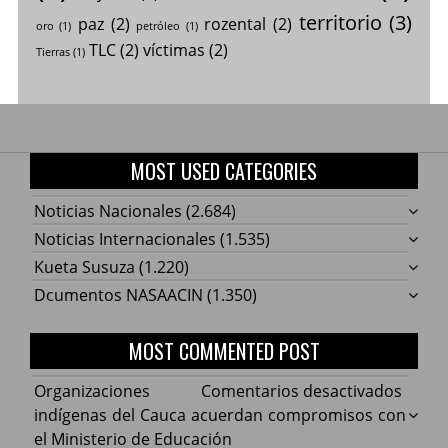
territorio
(3)
paz
(2)
rozental
(2)
oro
(1)
petróleo
(1)
TLC
(2)
víctimas
(2)
Tierras
(1)
MOST USED CATEGORIES
Noticias Nacionales
(2.684)
Noticias Internacionales
(1.535)
Kueta Susuza
(1.220)
Dcumentos NASAACIN
(1.350)
MOST COMMENTED POST
en
Organizaciones
Comentarios desactivados
Organ
indígenas del Cauca acuerdan compromisos con
indíg
el Ministerio de Educación