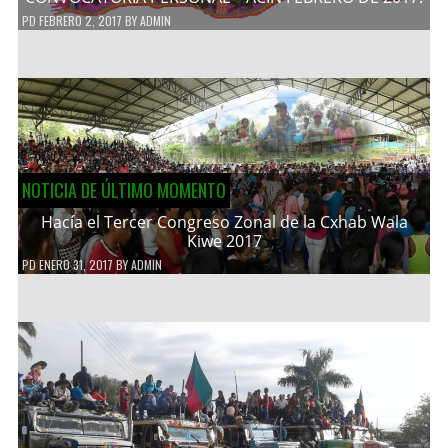
PD
FEBRERO 2, 2017
BY
ADMIN
NOTICIA DE ÚLTIMO MOMENTO
Hacía el Tercer Congreso Zonal de la Cxhab Wala
Kiwe 2017
PD
ENERO 31, 2017
BY
ADMIN