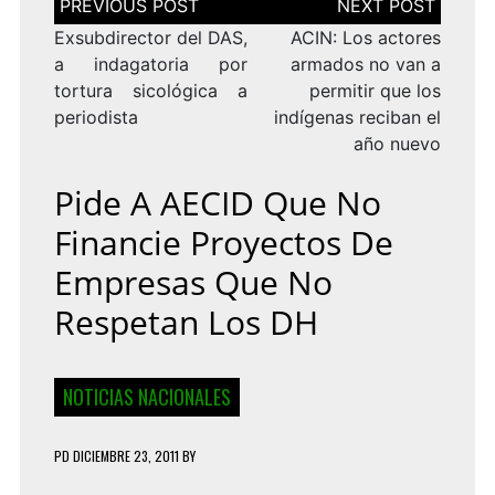
de
entradas
Exsubdirector del DAS,
ACIN: Los actores
a indagatoria por
armados no van a
tortura sicológica a
permitir que los
periodista
indígenas reciban el
año nuevo
Pide A AECID Que No
Financie Proyectos De
Empresas Que No
Respetan Los DH
NOTICIAS NACIONALES
PD
DICIEMBRE 23, 2011
BY