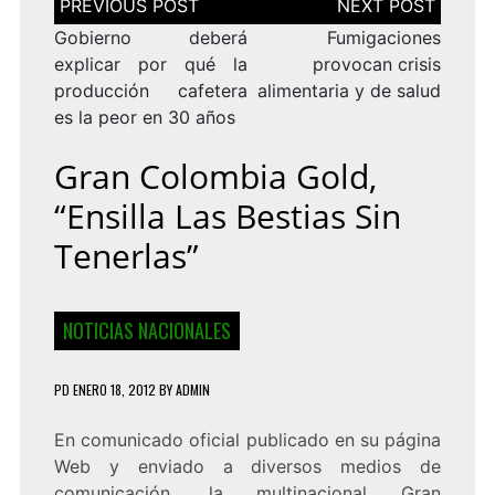
de
entradas
Gobierno deberá
Fumigaciones
explicar por qué la
provocan crisis
producción cafetera
alimentaria y de salud
es la peor en 30 años
Gran Colombia Gold,
“ensilla Las Bestias Sin
Tenerlas”
NOTICIAS NACIONALES
PD
ENERO 18, 2012
BY
ADMIN
En comunicado oficial publicado en su página
Web y enviado a diversos medios de
comunicación, la multinacional Gran