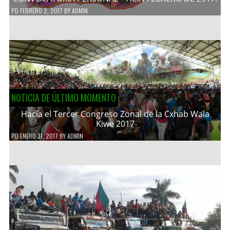
PD
FEBRERO 2, 2017
BY
ADMIN
NOTICIA DE ÚLTIMO MOMENTO
Hacía el Tercer Congreso Zonal de la Cxhab Wala
Kiwe 2017
PD
ENERO 31, 2017
BY
ADMIN