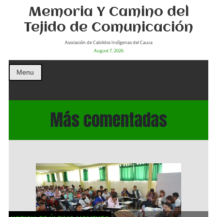
Memoria Y Camino del
Tejido de Comunicación
Asociación de Cabildos Indìgenas del Cauca
August 7, 2026
Menu
Más comentadas