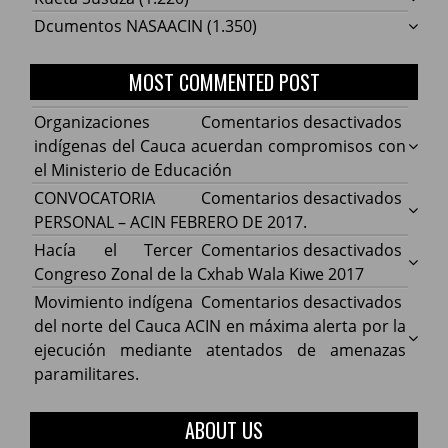
Dcumentos NASAACIN
(1.350)
MOST COMMENTED POST
en
Organizaciones
Comentarios desactivados
Organ
indígenas del Cauca acuerdan compromisos con
indíg
el Ministerio de Educación
del
en
CONVOCATORIA
Comentarios desactivados
Cauca
CONV
PERSONAL – ACIN FEBRERO DE 2017.
acuer
PERS
en
Hacía el Tercer
Comentarios desactivados
comp
–
Hacía
Congreso Zonal de la Cxhab Wala Kiwe 2017
con
ACIN
el
en
Movimiento indígena
Comentarios desactivados
el
FEBR
Terce
Movim
del norte del Cauca ACIN en máxima alerta por la
Minist
DE
Congr
indíg
ejecución mediante atentados de amenazas
de
2017.
Zonal
del
paramilitares.
Educa
de
norte
la
del
ABOUT US
Cxhab
Cauca