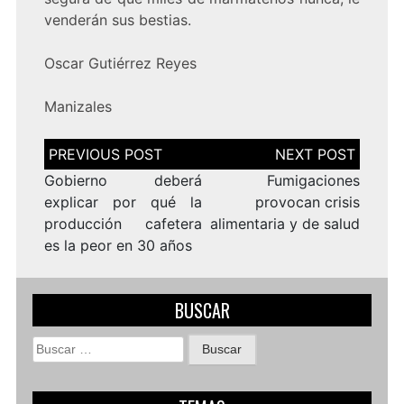
venderán sus bestias.
Oscar Gutiérrez Reyes
Manizales
Navegación
de
entradas
Gobierno deberá
Fumigaciones
explicar por qué la
provocan crisis
producción cafetera
alimentaria y de salud
es la peor en 30 años
BUSCAR
Buscar: