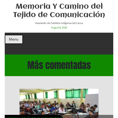
Memoria Y Camino del
Tejido de Comunicación
Asociación de Cabildos Indìgenas del Cauca
August 8, 2026
Menu
Más comentadas