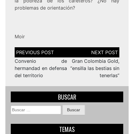
la pobreza de los cafeteros? ¿No hay
problemas de orientación?
Moir
Navegación
de
entradas
Convenio de
Gran Colombia Gold,
hermandad en defensa
“ensilla las bestias sin
del territorio
tenerlas”
BUSCAR
Buscar:
TEMAS