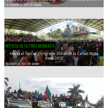
PD
FEBRERO 2, 2017
BY
ADMIN
NOTICIA DE ÚLTIMO MOMENTO
Hacía el Tercer Congreso Zonal de la Cxhab Wala
Kiwe 2017
PD
ENERO 31, 2017
BY
ADMIN