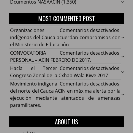
Dcumentos NASAACIN
(1.350)
MOST COMMENTED POST
en
Organizaciones
Comentarios desactivados
Organ
indígenas del Cauca acuerdan compromisos con
indíg
el Ministerio de Educación
del
en
CONVOCATORIA
Comentarios desactivados
Cauca
CONV
PERSONAL – ACIN FEBRERO DE 2017.
acuer
PERS
en
Hacía el Tercer
Comentarios desactivados
comp
–
Hacía
Congreso Zonal de la Cxhab Wala Kiwe 2017
con
ACIN
el
en
Movimiento indígena
Comentarios desactivados
el
FEBR
Terce
Movim
del norte del Cauca ACIN en máxima alerta por la
Minist
DE
Congr
indíg
ejecución mediante atentados de amenazas
de
2017.
Zonal
del
paramilitares.
Educa
de
norte
la
del
ABOUT US
Cxhab
Cauca
Wala