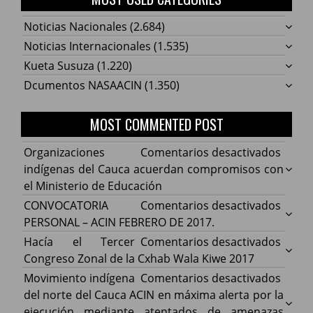
Noticias Nacionales
(2.684)
Noticias Internacionales
(1.535)
Kueta Susuza
(1.220)
Dcumentos NASAACIN
(1.350)
MOST COMMENTED POST
en
Organizaciones
Comentarios desactivados
Organ
indígenas del Cauca acuerdan compromisos con
indíg
el Ministerio de Educación
del
en
CONVOCATORIA
Comentarios desactivados
Cauca
CONV
PERSONAL – ACIN FEBRERO DE 2017.
acuer
PERS
en
Hacía el Tercer
Comentarios desactivados
comp
–
Hacía
Congreso Zonal de la Cxhab Wala Kiwe 2017
con
ACIN
el
en
Movimiento indígena
Comentarios desactivados
el
FEBR
Terce
Movim
del norte del Cauca ACIN en máxima alerta por la
Minist
DE
Congr
indíg
ejecución mediante atentados de amenazas