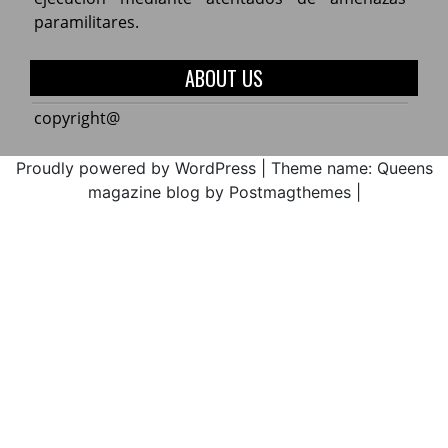
de
2017.
Zonal
del
paramilitares.
Educa
de
norte
la
del
ABOUT US
Cxhab
Cauca
Wala
ACIN
copyright@
Kiwe
en
2017
máxi
Proudly powered by WordPress
|
Theme name: Queens
alerta
magazine blog by Postmagthemes
|
por
la
ejecu
media
atent
de
amen
parami