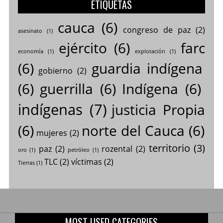
ETIQUETAS
cauca
(6)
congreso de paz
(2)
asesinato
(1)
ejército
(6)
farc
economía
(1)
explotación
(1)
(6)
guardia indígena
gobierno
(2)
(6)
guerrilla
(6)
Indígena
(6)
indígenas
(7)
justicia Propia
(6)
norte del Cauca
(6)
mujeres
(2)
territorio
(3)
paz
(2)
rozental
(2)
oro
(1)
petróleo
(1)
TLC
(2)
víctimas
(2)
Tierras
(1)
MOST USED CATEGORIES