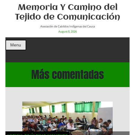
Memoria Y Camino del
Tejido de Comunicación
Asociación de Cabildos Indìgenas del Cauca
August 8, 2026
Menu
Más comentadas