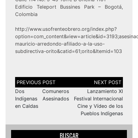
Edificio Teleport Bussines Park – Bogotá,
Colombia
http://www.usofrenteobrero.org/index.php?
option=com_content&view=article&id=3193;asesina
mauricio-arredondo-afiliado-a-la-uso-
subdirectiva-orito&catid=61;orito&Itemid=103
Navegación
de
entradas
Dos Comuneros
Lanzamiento XI
Indígenas Asesinados
Festival Internacional
en Caldas
Cine y Vídeo de los
Pueblos Indígenas
BUSCAR