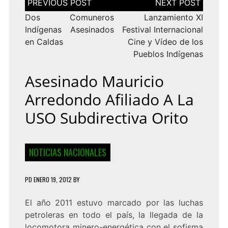
de
entradas
Dos Comuneros
Lanzamiento XI
Indígenas Asesinados
Festival Internacional
en Caldas
Cine y Vídeo de los
Pueblos Indígenas
Asesinado Mauricio
Arredondo Afiliado A La
USO Subdirectiva Orito
NOTICIAS NACIONALES
PD
ENERO 19, 2012
BY
El año 2011 estuvo marcado por las luchas
petroleras en todo el país, la llegada de la
locomotora minero-energética con el sofisma