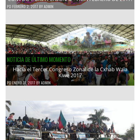
PD
FEBRERO 2, 2017
BY
ADMIN
NOTICIA DE ÚLTIMO MOMENTO
Hacía el Tercer Congreso Zonal de la Cxhab Wala
Kiwe 2017
PD
ENERO 31, 2017
BY
ADMIN