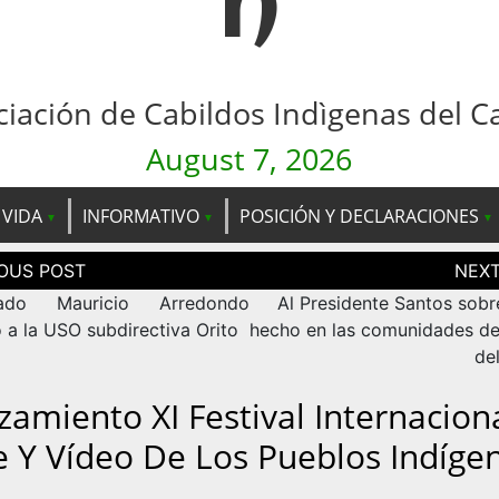
n
ciación de Cabildos Indìgenas del C
August 7, 2026
 VIDA
INFORMATIVO
POSICIÓN Y DECLARACIONES
ción
as
nado Mauricio Arredondo
Al Presidente Santos sobr
o a la USO subdirectiva Orito
hecho en las comunidades de
de
zamiento XI Festival Internacion
e Y Vídeo De Los Pueblos Indíge