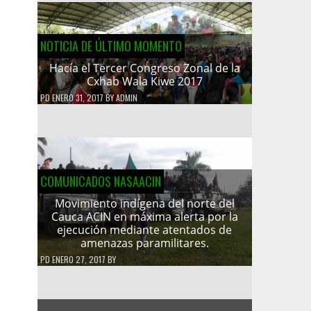
NOTICIA DE ÚLTIMO MOMENTO
Hacía el Tercer Congreso Zonal de la
Cxhab Wala Kiwe 2017
PD
ENERO 31, 2017
BY
ADMIN
COMUNICADOS NASAACIN
Movimiento indígena del norte del
Cauca ACIN en máxima alerta por la
ejecución mediante atentados de
amenazas paramilitares.
PD
ENERO 27, 2017
BY