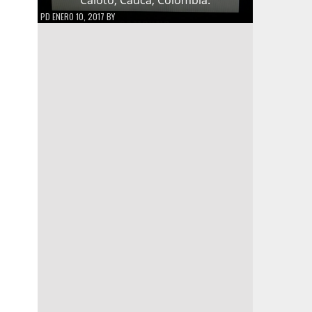
PD
ENERO 10, 2017
BY