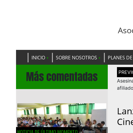
Aso
INICIO
SOBRE NOSOTROS
PLANES DE
Navega
Más comentadas
de
entrad
Asesi
afiliad
Lan
Cin
NOTICIA DE ÚLTIMO MOMENTO