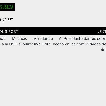
 SUSUZA
19, 2012
BY
ción
as
nado Mauricio Arredondo
Al Presidente Santos sobr
o a la USO subdirectiva Orito
hecho en las comunidades de
de