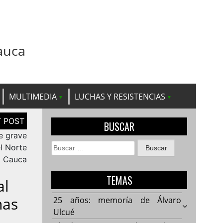
auca
MULTIMEDIA
LUCHAS Y RESISTENCIAS
BUSCAR
e grave
Buscar:
l Norte
l Cauca
TEMAS
al
nas
25 años: memoría de Álvaro
Ulcué