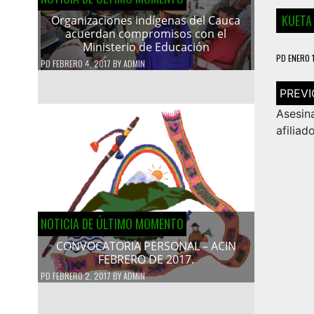
KUETA
Organizaciones indígenas del Cauca
acuerdan compromisos con el
Ministerio de Educación
PD
ENERO 
PD
FEBRERO 4, 2017
BY
ADMIN
Navega
de
entrad
Asesi
afiliad
NOTICIA DE ÚLTIMO MOMENTO
CONVOCATORIA PERSONAL – ACIN
FEBRERO DE 2017.
PD
FEBRERO 2, 2017
BY
ADMIN