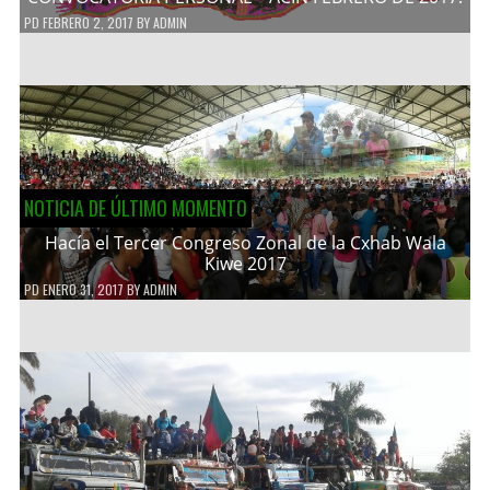
PD
FEBRERO 2, 2017
BY
ADMIN
NOTICIA DE ÚLTIMO MOMENTO
Hacía el Tercer Congreso Zonal de la Cxhab Wala
Kiwe 2017
PD
ENERO 31, 2017
BY
ADMIN