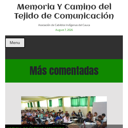
Memoria Y Camino del
Tejido de Comunicación
Asociación de Cabildos Indìgenas del Cauca
August 7, 2026
Menu
Más comentadas