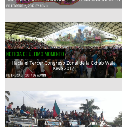
PD
FEBRERO 2, 2017
BY
ADMIN
NOTICIA DE ÚLTIMO MOMENTO
Hacía el Tercer Congreso Zonal de la Cxhab Wala
Kiwe 2017
PD
ENERO 31, 2017
BY
ADMIN