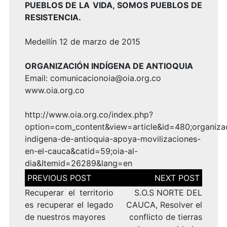
PUEBLOS DE LA VIDA, SOMOS PUEBLOS DE
RESISTENCIA.
Medellín 12 de marzo de 2015
ORGANIZACIÓN INDÍGENA DE ANTIOQUIA
Email: comunicacionoia@oia.org.co
www.oia.org.co
http://www.oia.org.co/index.php?
option=com_content&view=article&id=480;organiza
indigena-de-antioquia-apoya-movilizaciones-
en-el-cauca&catid=59;oia-al-
dia&Itemid=26289&lang=en
Navegación
de
entradas
Recuperar el territorio
S.O.S NORTE DEL
es recuperar el legado
CAUCA, Resolver el
de nuestros mayores
conflicto de tierras