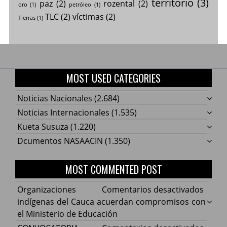
territorio
(3)
paz
(2)
rozental
(2)
oro
(1)
petróleo
(1)
TLC
(2)
víctimas
(2)
Tierras
(1)
MOST USED CATEGORIES
Noticias Nacionales
(2.684)
Noticias Internacionales
(1.535)
Kueta Susuza
(1.220)
Dcumentos NASAACIN
(1.350)
MOST COMMENTED POST
en
Organizaciones
Comentarios desactivados
Organ
indígenas del Cauca acuerdan compromisos con
indíg
el Ministerio de Educación
del