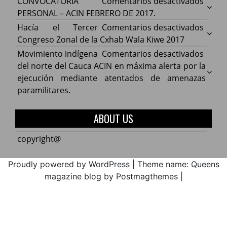
en
CONVOCATORIA
Comentarios desactivados
Cauca
CONV
PERSONAL – ACIN FEBRERO DE 2017.
acuer
PERS
en
Hacía el Tercer
Comentarios desactivados
comp
–
Hacía
Congreso Zonal de la Cxhab Wala Kiwe 2017
con
ACIN
el
en
Movimiento indígena
Comentarios desactivados
el
FEBR
Terce
Movim
del norte del Cauca ACIN en máxima alerta por la
Minist
DE
Congr
indíg
ejecución mediante atentados de amenazas
de
2017.
Zonal
del
paramilitares.
Educa
de
norte
la
del
ABOUT US
Cxhab
Cauca
Wala
ACIN
copyright@
Kiwe
en
2017
máxi
Proudly powered by WordPress
|
Theme name: Queens
alerta
magazine blog by Postmagthemes
|
por
la
ejecu
media