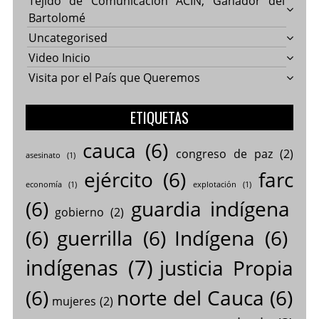
Tejido de Comunicación ACIN, Ganador del
Bartolomé
Uncategorised
Video Inicio
Visita por el País que Queremos
ETIQUETAS
cauca
(6)
congreso de paz
(2)
asesinato
(1)
ejército
(6)
farc
economía
(1)
explotación
(1)
(6)
guardia indígena
gobierno
(2)
(6)
guerrilla
(6)
Indígena
(6)
indígenas
(7)
justicia Propia
(6)
norte del Cauca
(6)
mujeres
(2)