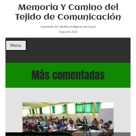
Memoria Y Camino del
Tejido de Comunicación
Asociación de Cabildos Indìgenas del Cauca
August 8, 2026
Menu
Más comentadas