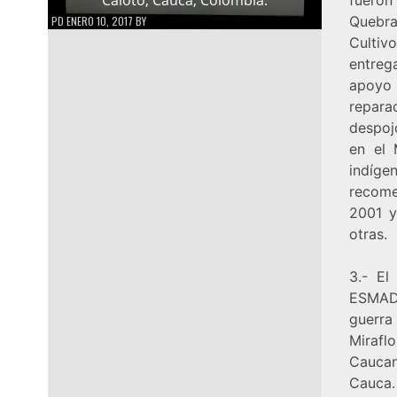
Quebra
PD
ENERO 10, 2017
BY
Cultiv
entreg
apoyo
repara
despoj
en el 
indíg
recome
2001 y
otras.
3.- El
ESMAD,
guerra
Mirafl
Caucan
Cauca.