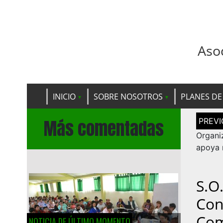
Aso
INICIO
SOBRE NOSOTROS
PLANES DE
Navega
Más comentadas
de
entrad
Organi
apoya 
S.O
Con
Com
NOTICIA DE ÚLTIMO MOMENTO