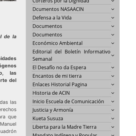
Corteros por la Dignidad
Dcumentos NASAACIN
Defensa a la Vida
Documentos
Documentos
l de la
Económico Ambiental
Editorial del Boletín Informativo
nidades
Semanal
mógenos
El Desafío no da Espera
go, las
Encantos de mi tierra
rte del
Enlaces Historial Pagina
Historia de ACIN
Inicio Escuela de Comunicación
das las
erechos
Justicia y Armonía
ara que
Kueta Susuza
 Manuel
Liberta para la Madre Tierra
cuadrón
Mandato Indígena y Popular