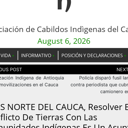
n
ciación de Cabildos Indìgenas del C
August 6, 2026
 VIDA
INFORMATIVO
POSICIÓN Y DECLARACIONES
ción
as
zación Indígena de Antioquia
Policía disparó fusil l
movilizaciones en el Cauca
contra periodista que cub
camionero e
.S NORTE DEL CAUCA, Resolver E
flicto De Tierras Con Las
unidades Indígenas Es Un Asun