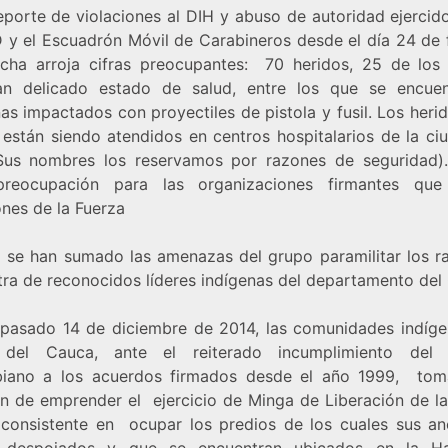
reporte de violaciones al DIH y abuso de autoridad ejercid
y el Escuadrón Móvil de Carabineros desde el día 24 de 
echa arroja cifras preocupantes: 70 heridos, 25 de los
an delicado estado de salud, entre los que se encue
as impactados con proyectiles de pistola y fusil. Los her
 están siendo atendidos en centros hospitalarios de la ci
(Sus nombres los reservamos por razones de seguridad)
preocupación para las organizaciones firmantes que
ones de la Fuerza
a se han sumado las amenazas del grupo paramilitar los ra
tra de reconocidos líderes indígenas del departamento del
 pasado 14 de diciembre de 2014, las comunidades indíge
 del Cauca, ante el reiterado incumplimiento del 
iano a los acuerdos firmados desde el año 1999, tom
ón de emprender el ejercicio de Minga de Liberación de l
, consistente en ocupar los predios de los cuales sus an
n despojados y que se encuentran ubicados en la Ha