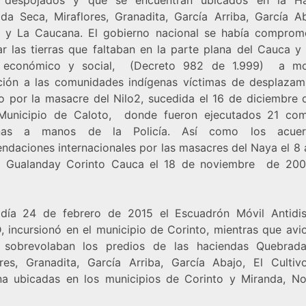
da Seca, Miraflores, Granadita, García Arriba, García Ab
o y La Caucana. El gobierno nacional se había comprom
ar las tierras que faltaban en la parte plana del Cauca y 
 económico y social, (Decreto 982 de 1.999) a m
ción a las comunidades indígenas víctimas de desplazam
o por la masacre del Nilo2, sucedida el 16 de diciembre 
Municipio de Caloto, donde fueron ejecutados 21 co
enas a manos de la Policía. Así como los acue
ndaciones internacionales por las masacres del Naya el 8 a
 Gualanday Corinto Cauca el 18 de noviembre de 200
 día 24 de febrero de 2015 el Escuadrón Móvil Antidis
 incursionó en el municipio de Corinto, mientras que avi
 sobrevolaban los predios de las haciendas Quebrad
ores, Granadita, García Arriba, García Abajo, El Culti
a ubicadas en los municipios de Corinto y Miranda, No