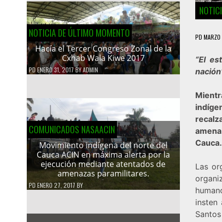
NOTIC
NOTICIA DE ÚLTIMO MOMENTO
PD
MARZO 
Hacía el Tercer Congreso Zonal de la
Cxhab Wala Kiwe 2017
“El e
PD
ENERO 31, 2017
BY
ADMIN
nación
Mientr
indíge
recalz
COMUNICADOS NASAACIN
amenaz
Cauca.
Movimiento indígena del norte del
Cauca ACIN en máxima alerta por la
ejecución mediante atentados de
Las or
amenazas paramilitares.
organi
PD
ENERO 27, 2017
BY
humano
insten
Santos