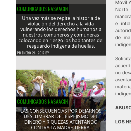
Móvil 
COMUNICADOS NASAACIN
Norte 
manera 
Una vez más se repite la historia de
violación del derecho a la vida
e inte
vulnerando los derechos humanos a
autori
nuestros comuneros y comuneras
de man
colocando en riesgo los habitantes del
indíge
resguardo indígena de huellas.
PD
ENERO 26, 2017
BY
Solici
acuerd
no des
asenta
mater
indígen
COMUNICADOS NASAACIN
ABUSO
LAS CONSECUENCIAS POR DEJARNOS
DESLUMBRAR DEL ESPEJISMO DEL
LOS H
DINERO Y RIQUEZAS ATENTANDO
CONTRA LA MADRE TIERRA.