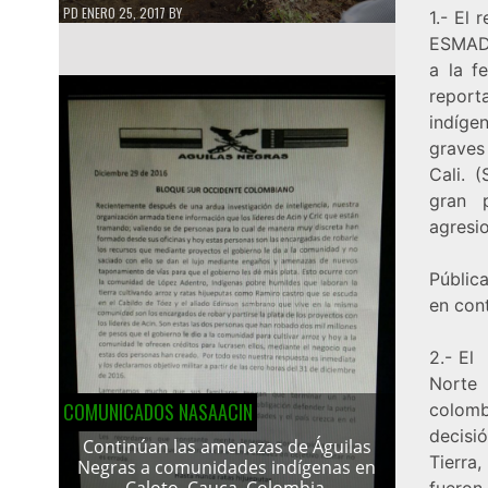
PD
ENERO 25, 2017
BY
1.- El 
ESMAD 
a la f
report
indígen
graves
Cali. 
gran 
agresi
Públic
en con
2.- El
Norte
COMUNICADOS NASAACIN
colomb
decisi
Continúan las amenazas de Águilas
Tierra
Negras a comunidades indígenas en
Caloto, Cauca, Colombia.
fuero