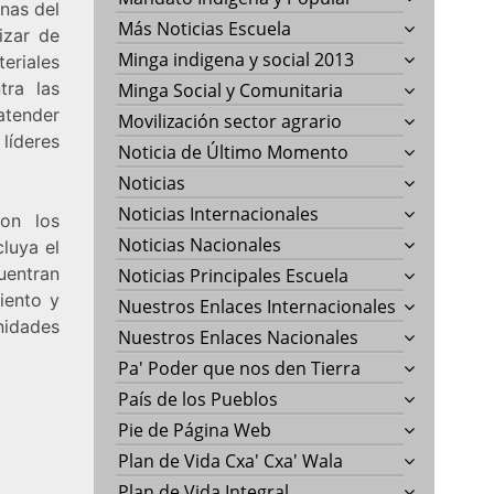
nas del
Más Noticias Escuela
izar de
Minga indigena y social 2013
teriales
tra las
Minga Social y Comunitaria
atender
Movilización sector agrario
líderes
Noticia de Último Momento
Noticias
Noticias Internacionales
con los
Noticias Nacionales
luya el
uentran
Noticias Principales Escuela
iento y
Nuestros Enlaces Internacionales
idades
Nuestros Enlaces Nacionales
Pa' Poder que nos den Tierra
País de los Pueblos
Pie de Página Web
Plan de Vida Cxa' Cxa' Wala
Plan de Vida Integral