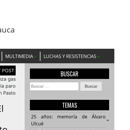
auca
MULTIMEDIA
LUCHAS Y RESISTENCIAS
BUSCAR
anza gas
Buscar:
ría paro
n Pasto
TEMAS
l
25 años: memoría de Álvaro
Ulcué
to