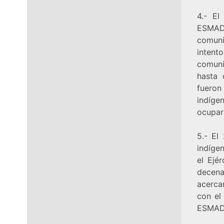
4.- El
ESMAD 
comuni
intent
comuni
hasta 
fueron
indíge
ocupar 
5.- El
indígen
el Ejé
decen
acerca
con el
ESMAD 