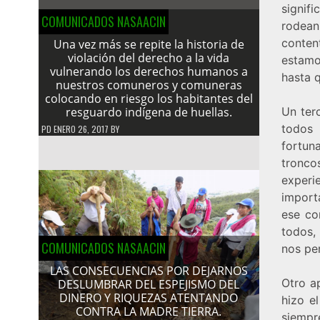
signif
COMUNICADOS NASAACIN
rodean
conten
Una vez más se repite la historia de
violación del derecho a la vida
estamo
vulnerando los derechos humanos a
hasta 
nuestros comuneros y comuneras
colocando en riesgo los habitantes del
resguardo indígena de huellas.
Un ter
todos 
PD
ENERO 26, 2017
BY
fortun
tronco
experi
import
ese co
todos, 
COMUNICADOS NASAACIN
nos per
LAS CONSECUENCIAS POR DEJARNOS
Otro a
DESLUMBRAR DEL ESPEJISMO DEL
DINERO Y RIQUEZAS ATENTANDO
hizo e
CONTRA LA MADRE TIERRA.
siempr