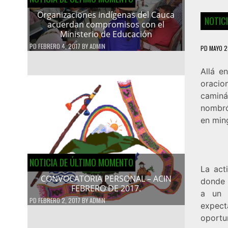
Organizaciones indígenas del Cauca
NOTIC
acuerdan compromisos con el
Ministerio de Educación
PD
FEBRERO 4, 2017
BY
ADMIN
PD
MAYO 2
Allá e
oraci
caminá
nombró
en min
NOTICIA DE ÚLTIMO MOMENTO
La act
CONVOCATORIA PERSONAL – ACIN
donde 
FEBRERO DE 2017.
a un 
PD
FEBRERO 2, 2017
BY
ADMIN
expec
oportun