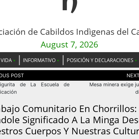
n
ciación de Cabildos Indìgenas del C
August 7, 2026
 VIDA
INFORMATIVO
POSICIÓN Y DECLARACIONES
ción
as
igurita de La Escuela de
Mesa minera exige ju
cación
d
abajo Comunitario En Chorrillos:
dole Significado A La Minga De
stros Cuerpos Y Nuestras Cultur