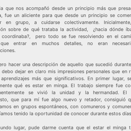
via que nos acompañó desde un principio más que presa
a, fue un aliciente para que desde un principio se come
ar en grupo, a cuidarse colectivamente. Inicialment
ión sobre de qué trataba la actividad, ¿hacia dónde í
 coordinaba?, pero todo se fue resolviendo en el cami
 que entrar en muchos detalles, no eran necesari
ciones.
ero hacer una descripción de aquello que sucedió durante 
í debo dejar en claro mis impresiones personales que en r
 aprendizajes más que significativos. En primer lugar, se
mente qué es estar en minga. El trabajo siempre fue col
nentemente se vivió la unidad y la hermandad. El t
sto, que para mí fue algo nuevo y retador, consiguió 
ramos en grupos espontáneos, con comuneros y comune
íamos tenido la oportunidad de conocer durante estos días
undo lugar, pude darme cuenta que el estar el minga 