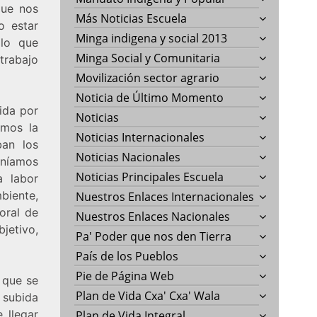
que nos
Más Noticias Escuela
o estar
Minga indigena y social 2013
 lo que
Minga Social y Comunitaria
trabajo
Movilización sector agrario
Noticia de Último Momento
ida por
Noticias
imos la
Noticias Internacionales
ban los
Noticias Nacionales
eníamos
Noticias Principales Escuela
a labor
biente,
Nuestros Enlaces Internacionales
oral de
Nuestros Enlaces Nacionales
bjetivo,
Pa' Poder que nos den Tierra
País de los Pueblos
Pie de Página Web
 que se
Plan de Vida Cxa' Cxa' Wala
 subida
 llegar
Plan de Vida Integral