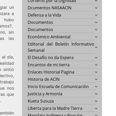
Corteros por la Dignidad
giar un
Dcumentos NASAACIN
nzara a
Defensa a la Vida
e, hubo
Documentos
bamos?,
Documentos
no, sin
Económico Ambiental
as las
Editorial del Boletín Informativo
Semanal
el día,
El Desafío no da Espera
ealidad
Encantos de mi tierra
 sintió
Enlaces Historial Pagina
ectivo,
Historia de ACIN
rabajo
Inicio Escuela de Comunicación
que nos
Justicia y Armonía
ras que
.
Kueta Susuza
Liberta para la Madre Tierra
también
Mandato Indígena y Popular