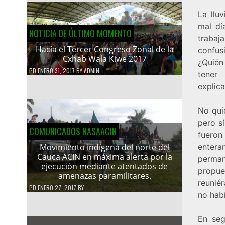
La llu
mal dí
NOTICIA DE ÚLTIMO MOMENTO
trabaj
Hacía el Tercer Congreso Zonal de la
confus
Cxhab Wala Kiwe 2017
¿Quién
PD
ENERO 31, 2017
BY
ADMIN
tener
explica
No qui
pero s
COMUNICADOS NASAACIN
fueron
entera
Movimiento indígena del norte del
Cauca ACIN en máxima alerta por la
perma
ejecución mediante atentados de
propue
amenazas paramilitares.
reunié
PD
ENERO 27, 2017
BY
no hab
En seg