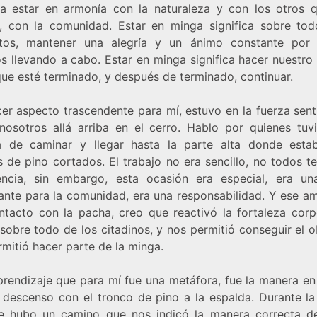
ica estar en armonía con la naturaleza y con los otros 
, con la comunidad. Estar en minga significa sobre tod
tos, mantener una alegría y un ánimo constante por
s llevando a cabo. Estar en minga significa hacer nuestro 
que esté terminado, y después de terminado, continuar.
cer aspecto trascendente para mí, estuvo en la fuerza sent
nosotros allá arriba en el cerro. Hablo por quienes tuv
a de caminar y llegar hasta la parte alta donde esta
s de pino cortados. El trabajo no era sencillo, no todos t
encia, sin embargo, esta ocasión era especial, era un
ante para la comunidad, era una responsabilidad. Y ese am
ntacto con la pacha, creo que reactivó la fortaleza corp
sobre todo de los citadinos, y nos permitió conseguir el o
mitió hacer parte de la minga.
prendizaje que para mí fue una metáfora, fue la manera en
l descenso con el tronco de pino a la espalda. Durante la
e hubo un camino que nos indicó la manera correcta de