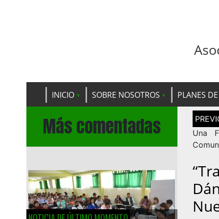
Aso
INICIO
SOBRE NOSOTROS
PLANES DE
Navega
Más comentadas
de
entrad
Una F
Comuni
“Tr
Dán
Nue
NOTICIA DE ÚLTIMO MOMENTO