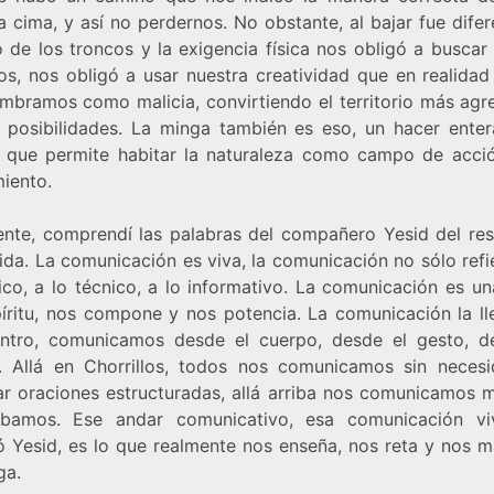
a cima, y así no perdernos. No obstante, al bajar fue difer
 de los troncos y la exigencia física nos obligó a buscar
os, nos obligó a usar nuestra creatividad que en realidad
mbramos como malicia, convirtiendo el territorio más agre
 posibilidades. La minga también es eso, un hacer ente
o que permite habitar la naturaleza como campo de acci
iento.
ente, comprendí las palabras del compañero Yesid del re
ida. La comunicación es viva, la comunicación no sólo refi
ico, a lo técnico, a lo informativo. La comunicación es un
píritu, nos compone y nos potencia. La comunicación la l
ntro, comunicamos desde el cuerpo, desde el gesto, d
. Allá en Chorrillos, todos nos comunicamos sin neces
ar oraciones estructuradas, allá arriba nos comunicamos m
bamos. Ese andar comunicativo, esa comunicación v
 Yesid, es lo que realmente nos enseña, nos reta y nos m
ga.