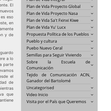
ente. El
Plan de Vida Proyecto Global
 nuevos
Plan de Vida Proyecto Nasa
 es eso
Plan de Vida Sa't Fxinxi Kiwe
ste, en
Plan de Vida Yu' Lucx
ramente
Propuesta Política de los Pueblos
ón y de
Pueblo y cultura
Puebo Nuevo Ceral
sguardo
Semillas para Seguir Viviendo
ere a lo
Sobre la Escuela de
a parte
Comunicación
levamos
Tejido de Comunicación ACIN,
esde el
Ganador del Bartolomé
idad de
Uncategorised
ientras
iva que
Video Inicio
antiene
Visita por el País que Queremos