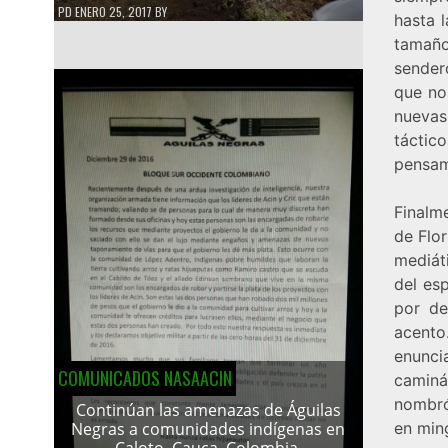
PD
ENERO 25, 2017
BY
hasta l
tamaño
sender
que no
nuevas
táctic
pensam
Finalm
de Flor
mediát
del es
por de
acento
enunci
COMUNICADOS NASAACIN
caminá
nombró
Continúan las amenazas de Águilas
en min
Negras a comunidades indígenas en
Caloto, Cauca, Colombia.