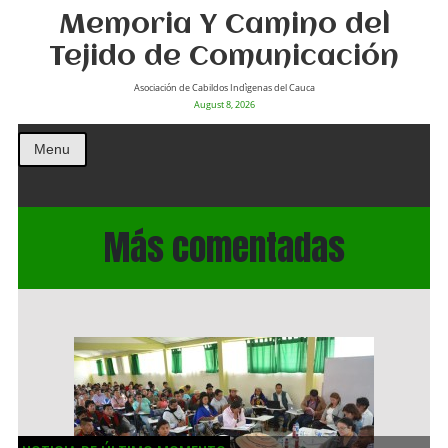
Memoria Y Camino del
Tejido de Comunicación
Asociación de Cabildos Indìgenas del Cauca
August 8, 2026
Menu
Más comentadas