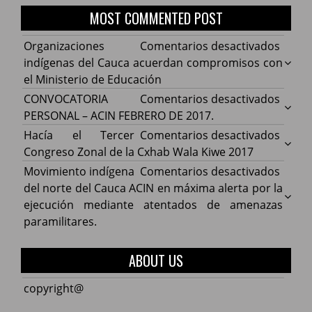
MOST COMMENTED POST
en
Organizaciones
Comentarios desactivados
Organ
indígenas del Cauca acuerdan compromisos con
indíg
el Ministerio de Educación
del
en
CONVOCATORIA
Comentarios desactivados
Cauca
CONV
PERSONAL – ACIN FEBRERO DE 2017.
acuer
PERS
en
Hacía el Tercer
Comentarios desactivados
comp
–
Hacía
Congreso Zonal de la Cxhab Wala Kiwe 2017
con
ACIN
el
en
Movimiento indígena
Comentarios desactivados
el
FEBR
Terce
Movim
del norte del Cauca ACIN en máxima alerta por la
Minist
DE
Congr
indíg
ejecución mediante atentados de amenazas
de
2017.
Zonal
del
paramilitares.
Educa
de
norte
la
del
ABOUT US
Cxhab
Cauca
Wala
ACIN
copyright@
Kiwe
en