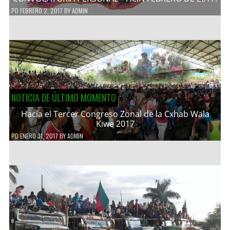
PD
FEBRERO 2, 2017
BY
ADMIN
NOTICIA DE ÚLTIMO MOMENTO
Hacía el Tercer Congreso Zonal de la Cxhab Wala
Kiwe 2017
PD
ENERO 31, 2017
BY
ADMIN