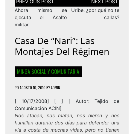
de
entradas
Ahora mismo se
Uribe, ¿por qué no te
ejecuta el Asalto
callas?
militar
Casa De “Nari”: Las
Montajes Del Régimen
MINGA SOCIAL Y COMUNITARIA
PD
AGOSTO 10, 2010
BY
ADMIN
[ 10/17/2008] [ ] [ Autor: Tejido de
Comunicación ACIN]
Nos atacan, nos matan, nos hieren y nos
humillan durante dos días para defender una
vía a costa de muchas vidas, pero no tienen