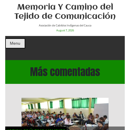
Memoria Y Camino del
Tejido de Comunicación
Asociación de Cabildos Indìgenas del Cauca
August 7, 2026
Menu
Más comentadas