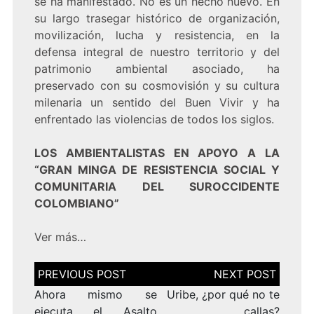
se ha manifestado. No es un hecho nuevo. En
su largo trasegar histórico de organización,
movilización, lucha y resistencia, en la
defensa integral de nuestro territorio y del
patrimonio ambiental asociado, ha
preservado con su cosmovisión y su cultura
milenaria un sentido del Buen Vivir y ha
enfrentado las violencias de todos los siglos.
LOS AMBIENTALISTAS EN APOYO A LA
“GRAN MINGA DE RESISTENCIA SOCIAL Y
COMUNITARIA DEL SUROCCIDENTE
COLOMBIANO”
Ver más…
Navegación
de
entradas
Ahora mismo se
Uribe, ¿por qué no te
ejecuta el Asalto
callas?