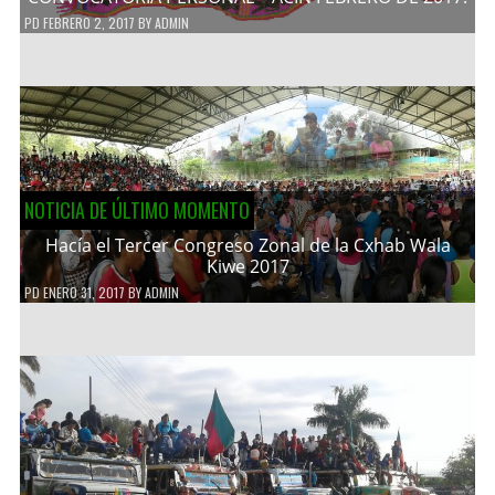
PD
FEBRERO 2, 2017
BY
ADMIN
NOTICIA DE ÚLTIMO MOMENTO
Hacía el Tercer Congreso Zonal de la Cxhab Wala
Kiwe 2017
PD
ENERO 31, 2017
BY
ADMIN