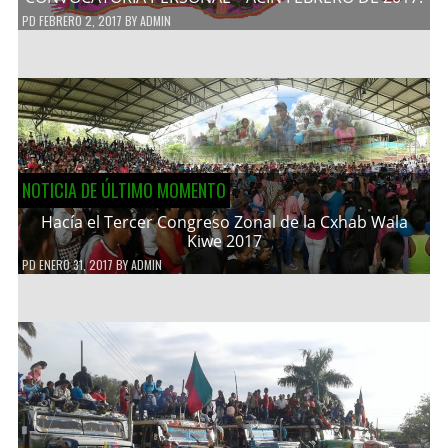
PD
FEBRERO 2, 2017
BY
ADMIN
NOTICIA DE ÚLTIMO MOMENTO
Hacía el Tercer Congreso Zonal de la Cxhab Wala
Kiwe 2017
PD
ENERO 31, 2017
BY
ADMIN