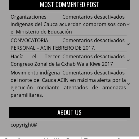
MOST COMMENTED POST
en
Organizaciones
Comentarios desactivados
Organ
indígenas del Cauca acuerdan compromisos con
indíg
el Ministerio de Educación
del
en
CONVOCATORIA
Comentarios desactivados
Cauca
CONV
PERSONAL – ACIN FEBRERO DE 2017.
acuer
PERS
en
Hacía el Tercer
Comentarios desactivados
comp
–
Hacía
Congreso Zonal de la Cxhab Wala Kiwe 2017
con
ACIN
el
en
Movimiento indígena
Comentarios desactivados
el
FEBR
Terce
Movim
del norte del Cauca ACIN en máxima alerta por la
Minist
DE
Congr
indíg
ejecución mediante atentados de amenazas
de
2017.
Zonal
del
paramilitares.
Educa
de
norte
la
del
ABOUT US
Cxhab
Cauca
Wala
ACIN
copyright@
Kiwe
en
2017