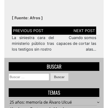
[
Fuente:
Afros
]
Navegación
de
entradas
La siniestra cara del
Cuando somos
ministerio público tras
capaces de cortar las
los testigos sin rostro
alas…
BUSCAR
Buscar:
TEMAS
25 años: memoría de Álvaro Ulcué