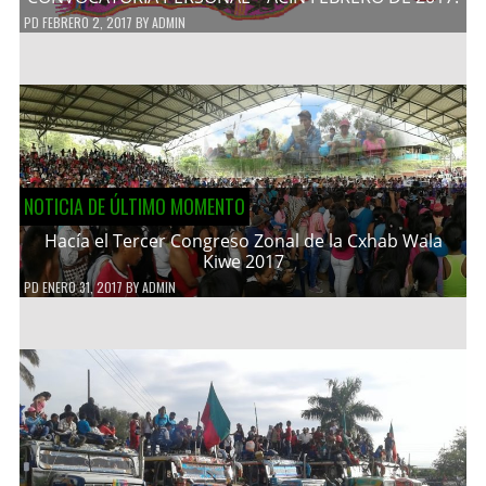
PD
FEBRERO 2, 2017
BY
ADMIN
NOTICIA DE ÚLTIMO MOMENTO
Hacía el Tercer Congreso Zonal de la Cxhab Wala
Kiwe 2017
PD
ENERO 31, 2017
BY
ADMIN