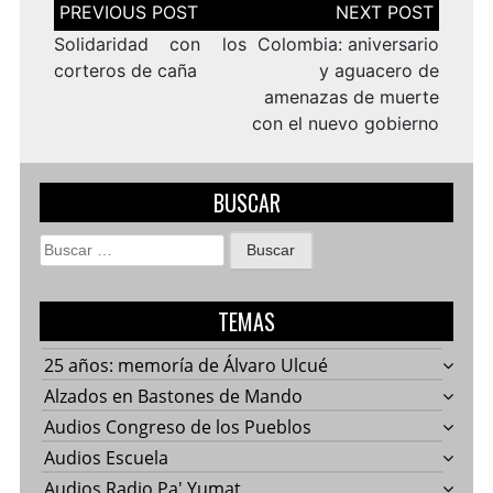
Navegación
de
entradas
Solidaridad con los
Colombia: aniversario
corteros de caña
y aguacero de
amenazas de muerte
con el nuevo gobierno
BUSCAR
Buscar:
TEMAS
25 años: memoría de Álvaro Ulcué
Alzados en Bastones de Mando
Audios Congreso de los Pueblos
Audios Escuela
Audios Radio Pa' Yumat