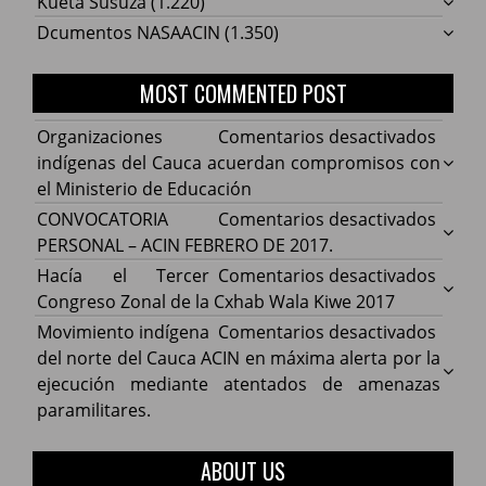
Kueta Susuza
(1.220)
Dcumentos NASAACIN
(1.350)
MOST COMMENTED POST
en
Organizaciones
Comentarios desactivados
Organ
indígenas del Cauca acuerdan compromisos con
indíg
el Ministerio de Educación
del
en
CONVOCATORIA
Comentarios desactivados
Cauca
CONV
PERSONAL – ACIN FEBRERO DE 2017.
acuer
PERS
en
Hacía el Tercer
Comentarios desactivados
comp
–
Hacía
Congreso Zonal de la Cxhab Wala Kiwe 2017
con
ACIN
el
en
Movimiento indígena
Comentarios desactivados
el
FEBR
Terce
Movim
del norte del Cauca ACIN en máxima alerta por la
Minist
DE
Congr
indíg
ejecución mediante atentados de amenazas
de
2017.
Zonal
del
paramilitares.
Educa
de
norte
la
del
ABOUT US
Cxhab