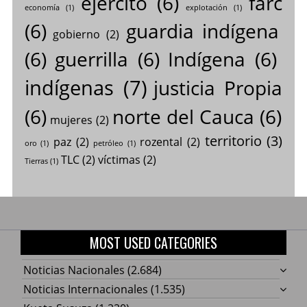
ejército
(6)
farc
economía
(1)
explotación
(1)
(6)
guardia indígena
gobierno
(2)
(6)
guerrilla
(6)
Indígena
(6)
indígenas
(7)
justicia Propia
(6)
norte del Cauca
(6)
mujeres
(2)
territorio
(3)
paz
(2)
rozental
(2)
oro
(1)
petróleo
(1)
TLC
(2)
víctimas
(2)
Tierras
(1)
MOST USED CATEGORIES
Noticias Nacionales
(2.684)
Noticias Internacionales
(1.535)