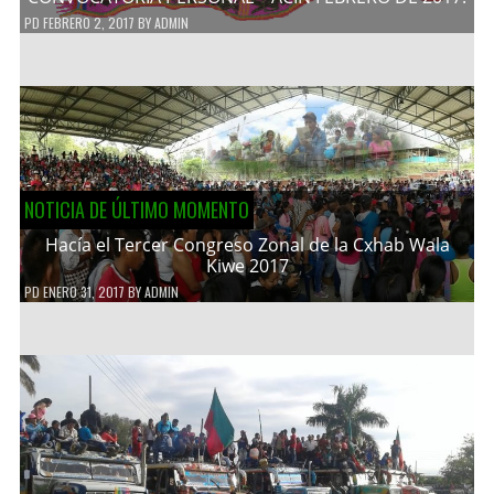
PD
FEBRERO 2, 2017
BY
ADMIN
NOTICIA DE ÚLTIMO MOMENTO
Hacía el Tercer Congreso Zonal de la Cxhab Wala
Kiwe 2017
PD
ENERO 31, 2017
BY
ADMIN