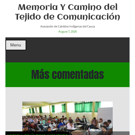
Memoria Y Camino del
Tejido de Comunicación
Asociación de Cabildos Indìgenas del Cauca
August 7, 2026
Menu
Más comentadas