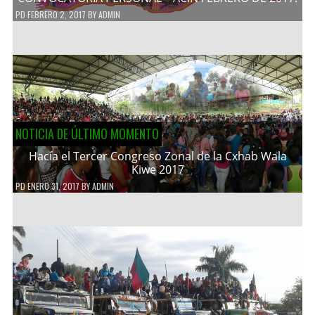
PD
FEBRERO 2, 2017
BY
ADMIN
NOTICIA DE ÚLTIMO MOMENTO
Hacía el Tercer Congreso Zonal de la Cxhab Wala
Kiwe 2017
PD
ENERO 31, 2017
BY
ADMIN