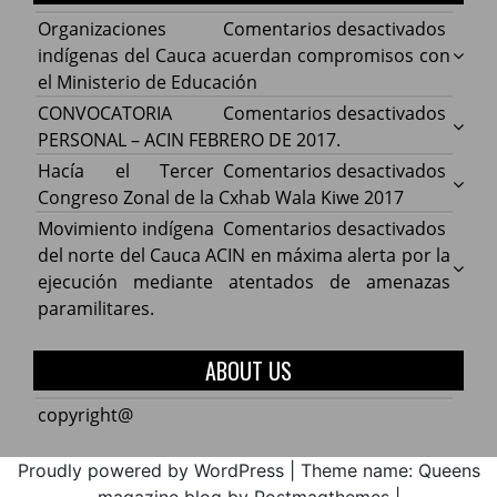
en
Organizaciones
Comentarios desactivados
Organ
indígenas del Cauca acuerdan compromisos con
indíg
el Ministerio de Educación
del
en
CONVOCATORIA
Comentarios desactivados
Cauca
CONV
PERSONAL – ACIN FEBRERO DE 2017.
acuer
PERS
en
Hacía el Tercer
Comentarios desactivados
comp
–
Hacía
Congreso Zonal de la Cxhab Wala Kiwe 2017
con
ACIN
el
en
Movimiento indígena
Comentarios desactivados
el
FEBR
Terce
Movim
del norte del Cauca ACIN en máxima alerta por la
Minist
DE
Congr
indíg
ejecución mediante atentados de amenazas
de
2017.
Zonal
del
paramilitares.
Educa
de
norte
la
del
ABOUT US
Cxhab
Cauca
Wala
ACIN
copyright@
Kiwe
en
2017
máxi
Proudly powered by WordPress
|
Theme name: Queens
alerta
magazine blog by Postmagthemes
|