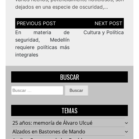
dejados en una especie de oscuridad,…
Navegación
de
entradas
En materia de
Cultura y Política
seguridad, Medellín
requiere políticas más
integrales
BUSCAR
Buscar:
TEMAS
25 años: memoría de Álvaro Ulcué
Alzados en Bastones de Mando