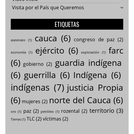
Visita por el País que Queremos
ETIQUETAS
cauca
(6)
congreso de paz
(2)
asesinato
(1)
ejército
(6)
farc
economía
(1)
explotación
(1)
(6)
guardia indígena
gobierno
(2)
(6)
guerrilla
(6)
Indígena
(6)
indígenas
(7)
justicia Propia
(6)
norte del Cauca
(6)
mujeres
(2)
territorio
(3)
paz
(2)
rozental
(2)
oro
(1)
petróleo
(1)
TLC
(2)
víctimas
(2)
Tierras
(1)