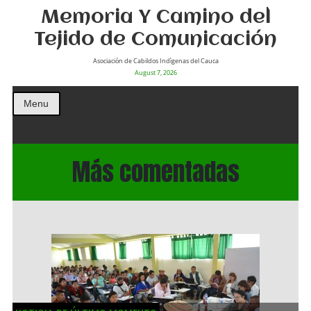
Memoria Y Camino del
Tejido de Comunicación
Asociación de Cabildos Indìgenas del Cauca
August 7, 2026
Menu
Más comentadas