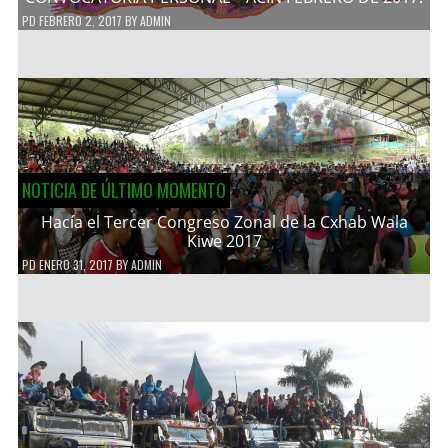
PD
FEBRERO 2, 2017
BY
ADMIN
NOTICIA DE ÚLTIMO MOMENTO
Hacía el Tercer Congreso Zonal de la Cxhab Wala
Kiwe 2017
PD
ENERO 31, 2017
BY
ADMIN