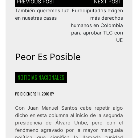
de
entradas
También queremos luz
Eurodiputados exigen
en nuestras casas
más derechos
humanos en Colombia
para aprobar TLC con
UE
Peor Es Posible
NOTICIAS NACIONALES
PD
DICIEMBRE 11, 2010
BY
Con Juan Manuel Santos cabe repetir algo
dicho en esta columna al inicio de la segunda
presidencia de Álvaro Uribe, pero con el
fenómeno agravado por la mayor manguala
política que significa la llamada “unidad