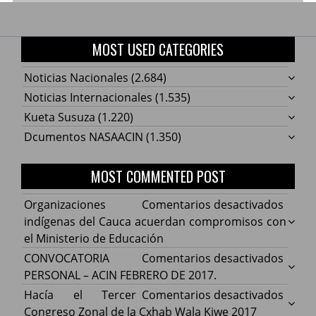
MOST USED CATEGORIES
Noticias Nacionales
(2.684)
Noticias Internacionales
(1.535)
Kueta Susuza
(1.220)
Dcumentos NASAACIN
(1.350)
MOST COMMENTED POST
en
Organizaciones
Comentarios desactivados
Organ
indígenas del Cauca acuerdan compromisos con
indíg
el Ministerio de Educación
del
en
CONVOCATORIA
Comentarios desactivados
Cauca
CONV
PERSONAL – ACIN FEBRERO DE 2017.
acuer
PERS
en
Hacía el Tercer
Comentarios desactivados
comp
–
Hacía
Congreso Zonal de la Cxhab Wala Kiwe 2017