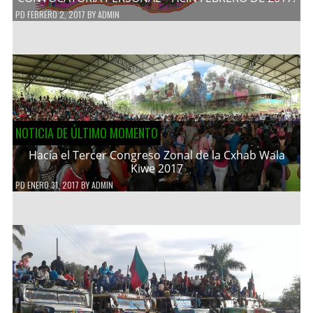
PD
FEBRERO 2, 2017
BY
ADMIN
NOTICIA DE ÚLTIMO MOMENTO
Hacía el Tercer Congreso Zonal de la Cxhab Wala
Kiwe 2017
PD
ENERO 31, 2017
BY
ADMIN