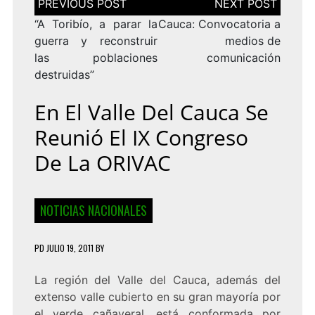
de
entradas
“A Toribío, a parar la
Cauca: Convocatoria a
guerra y reconstruir
medios de
las poblaciones
comunicación
destruidas”
En El Valle Del Cauca Se
Reunió El IX Congreso
De La ORIVAC
NOTICIAS NACIONALES
PD
JULIO 19, 2011
BY
La región del Valle del Cauca, además del
extenso valle cubierto en su gran mayoría por
el verde cañaveral, está conformada por