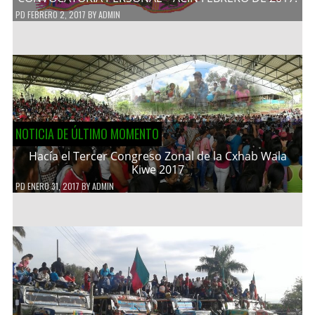
PD
FEBRERO 2, 2017
BY
ADMIN
NOTICIA DE ÚLTIMO MOMENTO
Hacía el Tercer Congreso Zonal de la Cxhab Wala
Kiwe 2017
PD
ENERO 31, 2017
BY
ADMIN