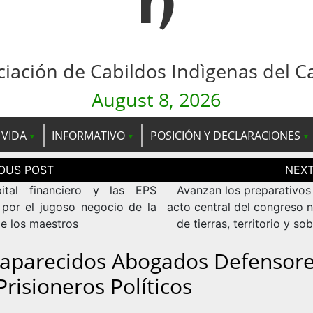
n
ciación de Cabildos Indìgenas del C
August 8, 2026
 VIDA
INFORMATIVO
POSICIÓN Y DECLARACIONES
ción
as
ital financiero y las EPS
Avanzan los preparativos 
 por el jugoso negocio de la
acto central del congreso n
de los maestros
de tierras, territorio y so
aparecidos Abogados Defensor
Prisioneros Políticos