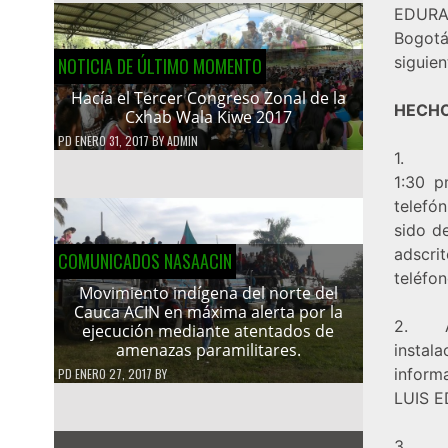
EDURA
Bogotá
siguien
NOTICIA DE ÚLTIMO MOMENTO
Hacía el Tercer Congreso Zonal de la
HECH
Cxhab Wala Kiwe 2017
PD
ENERO 31, 2017
BY
ADMIN
1. El 
1:30 
telefó
sido d
adscri
COMUNICADOS NASAACIN
teléfo
Movimiento indígena del norte del
Cauca ACIN en máxima alerta por la
2. A p
ejecución mediante atentados de
amenazas paramilitares.
instal
inform
PD
ENERO 27, 2017
BY
LUIS 
3. Se