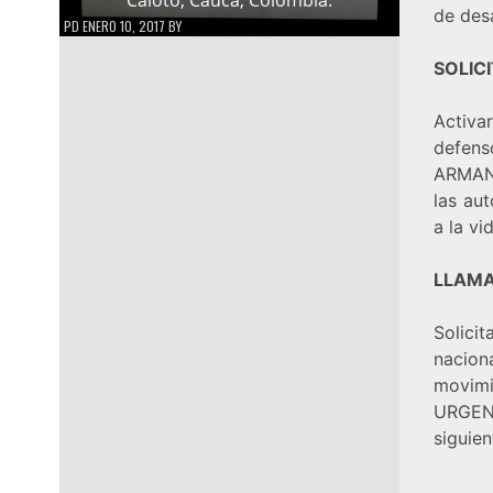
de des
PD
ENERO 10, 2017
BY
SOLIC
Activ
defen
ARMAND
las aut
a la vi
LLAMA
Solici
nacion
movimi
URGENT
siguie