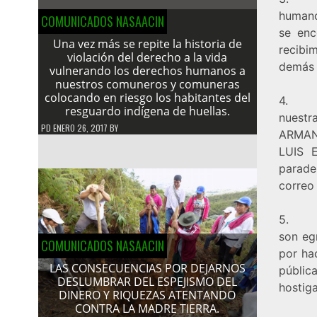
humanos
COMUNICADOS NASAACIN
se en
Una vez más se repite la historia de
recibi
violación del derecho a la vida
demás 
vulnerando los derechos humanos a
nuestros comuneros y comuneras
colocando en riesgo los habitantes del
4. El 
resguardo indígena de huellas.
nuestr
PD
ENERO 26, 2017
BY
ARMAND
LUIS 
parade
correo
5. Lo
son eg
COMUNICADOS NASAACIN
por ha
LAS CONSECUENCIAS POR DEJARNOS
públic
DESLUMBRAR DEL ESPEJISMO DEL
hostig
DINERO Y RIQUEZAS ATENTANDO
CONTRA LA MADRE TIERRA.