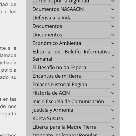
Corteros por la Dignidad
dad de
Dcumentos NASAACIN
o a los
Defensa a la Vida
Documentos
Documentos
Económico Ambiental
te a la
Editorial del Boletín Informativo
lamada
Semanal
y había
El Desafío no da Espera
policía
Encantos de mi tierra
tado su
Enlaces Historial Pagina
Historia de ACIN
 en las
Inicio Escuela de Comunicación
nde nos
Justicia y Armonía
abogado
Kueta Susuza
Liberta para la Madre Tierra
Mandato Indígena y Popular
rechos