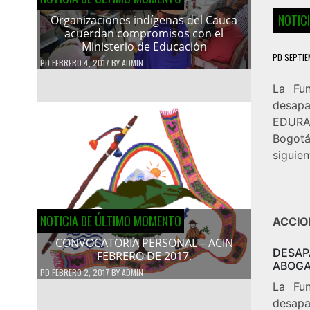
NOTIC
Organizaciones indígenas del Cauca
acuerdan compromisos con el
Ministerio de Educación
PD
SEPTIE
PD
FEBRERO 4, 2017
BY
ADMIN
La Fu
desapa
EDURA
Bogotá
siguien
NOTICIA DE ÚLTIMO MOMENTO
ACCIO
CONVOCATORIA PERSONAL – ACIN
DESA
FEBRERO DE 2017.
ABOGA
PD
FEBRERO 2, 2017
BY
ADMIN
La Fu
desapa