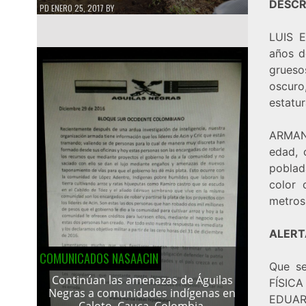
DESCR
PD
ENERO 25, 2017
BY
LUIS 
años d
grueso
oscuro
estatur
ARMAN
edad, 
poblad
color 
metros
ALER
COMUNICADOS NASAACIN
Que se
Continúan las amenazas de Águilas
FÍSICA
Negras a comunidades indígenas en
EDUAR
Caloto, Cauca, Colombia.