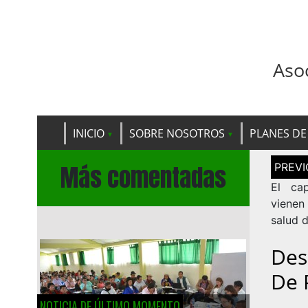
Aso
INICIO
SOBRE NOSOTROS
PLANES DE
Navega
Más comentadas
de
entrad
El cap
vienen
salud 
Des
De 
NOTICIA DE ÚLTIMO MOMENTO