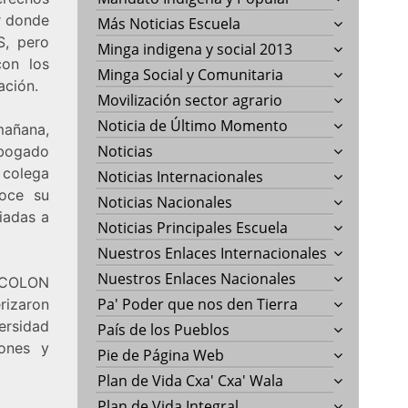
ar donde
Más Noticias Escuela
, pero
Minga indigena y social 2013
con los
Minga Social y Comunitaria
ación.
Movilización sector agrario
Noticia de Último Momento
mañana,
Noticias
abogado
 colega
Noticias Internacionales
oce su
Noticias Nacionales
iadas a
Noticias Principales Escuela
Nuestros Enlaces Internacionales
Nuestros Enlaces Nacionales
 COLON
Pa' Poder que nos den Tierra
rizaron
ersidad
País de los Pueblos
iones y
Pie de Página Web
Plan de Vida Cxa' Cxa' Wala
Plan de Vida Integral