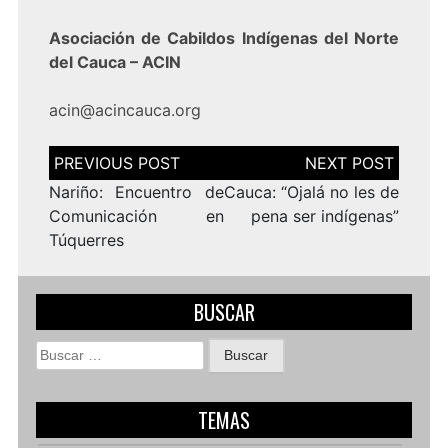
Asociación de Cabildos Indígenas del Norte
del Cauca – ACIN
acin@acincauca.org
Navegación
de
entradas
Nariño: Encuentro de
Cauca: “Ojalá no les de
Comunicación en
pena ser indígenas”
Túquerres
BUSCAR
Buscar:
TEMAS