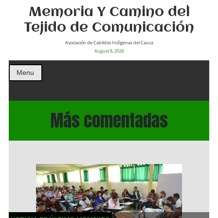
Memoria Y Camino del
Tejido de Comunicación
Asociación de Cabildos Indìgenas del Cauca
August 8, 2026
Menu
Más comentadas