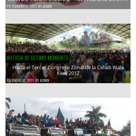
PD
FEBRERO 2, 2017
BY
ADMIN
NOTICIA DE ÚLTIMO MOMENTO
Hacía el Tercer Congreso Zonal de la Cxhab Wala
Kiwe 2017
PD
ENERO 31, 2017
BY
ADMIN