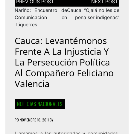
de
entradas
Nariño: Encuentro de
Cauca: “Ojalá no les de
Comunicación en
pena ser indígenas”
Túquerres
Cauca: Levantémonos
Frente A La Injusticia Y
La Persecución Política
Al Compañero Feliciano
Valencia
NOTICIAS NACIONALES
PD
NOVIEMBRE 10, 2011
BY
Llamamos a las autoridades y comunidades