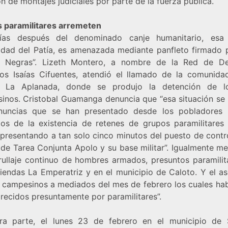
n de montajes judiciales por parte de la fuerza pública.
 paramilitares arremeten
ías después del denominado canje humanitario, esa
dad del Patía, es amenazada mediante panfleto firmado p
s Negras”. Lizeth Montero, a nombre de la Red de D
s Isaías Cifuentes, atendió el llamado de la comunida
a La Aplanada, donde se produjo la detención de l
inos. Cristobal Guamanga denuncia que “esa situación se
nuncias que se han presentado desde los pobladores r
os de la existencia de retenes de grupos paramilitares
 presentando a tan solo cinco minutos del puesto de contro
 de Tarea Conjunta Apolo y su base militar”. Igualmente me
trullaje continuo de hombres armados, presuntos paramilit
ciendas La Emperatriz y en el municipio de Caloto. Y el as
 campesinos a mediados del mes de febrero los cuales hab
recidos presuntamente por paramilitares”.
ra parte, el lunes 23 de febrero en el municipio de 