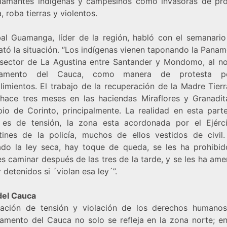
clamantes indígenas y campesinos como invasoras de pr
, roba tierras y violentos.
bal Guamanga, líder de la región, habló con el semanari
ató la situación. “Los indígenas vienen taponando la Pana
 sector de La Agustina entre Santander y Mondomo, al no
tamento del Cauca, como manera de protesta p
imientos. El trabajo de la recuperación de la Madre Tierr
hace tres meses en las haciendas Miraflores y Granadit
pio de Corinto, principalmente. La realidad en esta parte
 es de tensión, la zona esta acordonada por el Ejérci
tines de la policía, muchos de ellos vestidos de civil
ado la ley seca, hay toque de queda, se les ha prohibid
s caminar después de las tres de la tarde, y se les ha am
 detenidos si ´violan esa ley´”.
 del Cauca
uación de tensión y violación de los derechos humanos
amento del Cauca no solo se refleja en la zona norte; en 