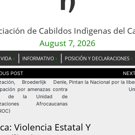
n
ciación de Cabildos Indìgenas del C
August 7, 2026
 VIDA
INFORMATIVO
POSICIÓN Y DECLARACIONES
ción
as
zación, Broederlijk Denle,
Pintan la Nacional por la lib
pación por amenazas contra
Um
res de la Unidad de
izaciones Afrocaucanas
ROC)
ca: Violencia Estatal Y