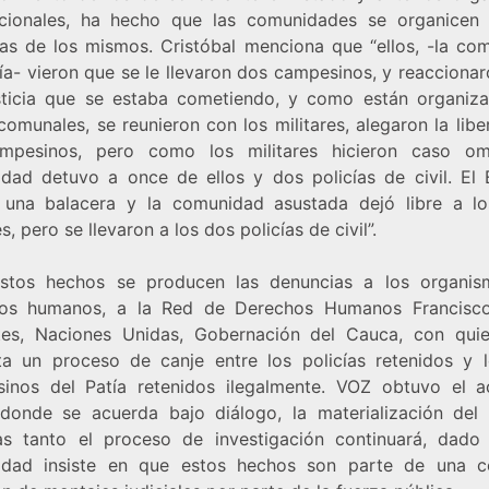
acionales, ha hecho que las comunidades se organicen
as de los mismos. Cristóbal menciona que “ellos, -la co
ía- vieron que se le llevaron dos campesinos, y reacciona
usticia que se estaba cometiendo, y como están organiz
comunales, se reunieron con los militares, alegaron la lib
mpesinos, pero como los militares hicieron caso om
dad detuvo a once de ellos y dos policías de civil. El E
 una balacera y la comunidad asustada dejó libre a l
es, pero se llevaron a los dos policías de civil”.
stos hechos se producen las denuncias a los organi
os humanos, a la Red de Derechos Humanos Francisco
tes, Naciones Unidas, Gobernación del Cauca, con qui
ta un proceso de canje entre los policías retenidos y 
inos del Patía retenidos ilegalmente. VOZ obtuvo el a
 donde se acuerda bajo diálogo, la materialización del
as tanto el proceso de investigación continuará, dado
dad insiste en que estos hechos son parte de una c