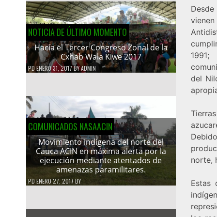
Desde 
vienen
NOTICIA DE ÚLTIMO MOMENTO
Antidi
cumpli
Hacía el Tercer Congreso Zonal de la
1991;
Cxhab Wala Kiwe 2017
comuni
PD
ENERO 31, 2017
BY
ADMIN
del Nil
apropia
Tierra
azucar
COMUNICADOS NASAACIN
Debido
Movimiento indígena del norte del
produc
Cauca ACIN en máxima alerta por la
norte,
ejecución mediante atentados de
amenazas paramilitares.
PD
ENERO 27, 2017
BY
Estas 
indíg
represi