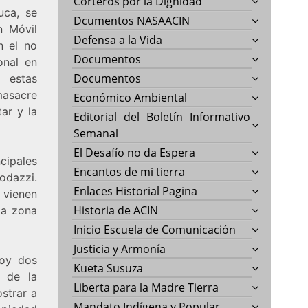
Corteros por la Dignidad
uca, se
Dcumentos NASAACIN
n Móvil
Defensa a la Vida
n el no
Documentos
onal en
Documentos
 estas
masacre
Económico Ambiental
tar y la
Editorial del Boletín Informativo
Semanal
El Desafío no da Espera
cipales
Encantos de mi tierra
odazzi.
Enlaces Historial Pagina
 vienen
Historia de ACIN
la zona
Inicio Escuela de Comunicación
Justicia y Armonía
hoy dos
Kueta Susuza
 de la
Liberta para la Madre Tierra
ostrar a
Mandato Indígena y Popular