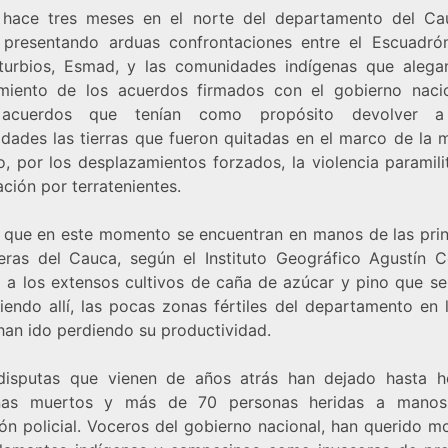
hace tres meses en el norte del departamento del Ca
 presentando arduas confrontaciones entre el Escuadró
sturbios, Esmad, y las comunidades indígenas que alega
miento de los acuerdos firmados con el gobierno naci
 acuerdos que tenían como propósito devolver a
dades las tierras que fueron quitadas en el marco de la 
o, por los desplazamientos forzados, la violencia paramili
ción por terratenientes.
s que en este momento se encuentran en manos de las prin
eras del Cauca, según el Instituto Geográfico Agustín C
 a los extensos cultivos de caña de azúcar y pino que se
iendo allí, las pocas zonas fértiles del departamento en 
 han ido perdiendo su productividad.
disputas que vienen de años atrás han dejado hasta 
enas muertos y más de 70 personas heridas a manos
ón policial. Voceros del gobierno nacional, han querido m