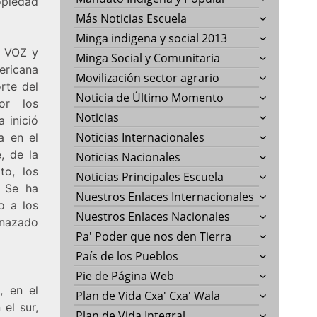
opiedad
Más Noticias Escuela
Minga indigena y social 2013
o VOZ y
Minga Social y Comunitaria
mericana
Movilización sector agrario
rte del
Noticia de Último Momento
or los
Noticias
a inició
Noticias Internacionales
a en el
, de la
Noticias Nacionales
to, los
Noticias Principales Escuela
. Se ha
Nuestros Enlaces Internacionales
o a los
Nuestros Enlaces Nacionales
enazado
Pa' Poder que nos den Tierra
País de los Pueblos
Pie de Página Web
, en el
Plan de Vida Cxa' Cxa' Wala
el sur,
Plan de Vida Integral