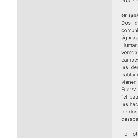
creació
Grupos
Dos d
comuni
águila
Humano
vered
campes
las de
hablam
vienen
Fuerza
“el pa
las ha
de dos
desapa
Por ot