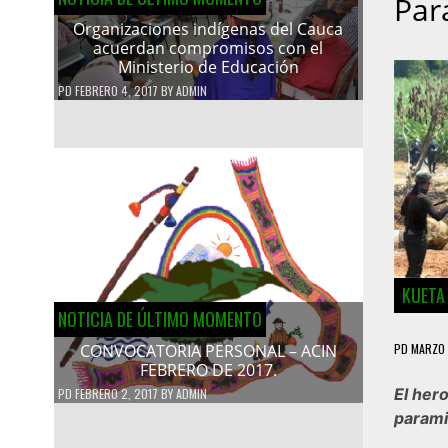
Par
Organizaciones indígenas del Cauca
acuerdan compromisos con el
Ministerio de Educación
PD
FEBRERO 4, 2017
BY
ADMIN
KUETA
NOTICIA DE ÚLTIMO MOMENTO
PD
MARZO 
CONVOCATORIA PERSONAL – ACIN
FEBRERO DE 2017.
El her
PD
FEBRERO 2, 2017
BY
ADMIN
paramil