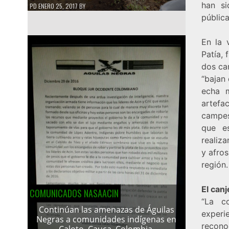
han si
PD
ENERO 25, 2017
BY
pública
En la 
Patía, 
dos cam
“bajan 
echa m
artefa
campes
que e
realiz
y afros
región.
El can
COMUNICADOS NASAACIN
“La c
Continúan las amenazas de Águilas
exper
Negras a comunidades indígenas en
recono
Caloto, Cauca, Colombia.