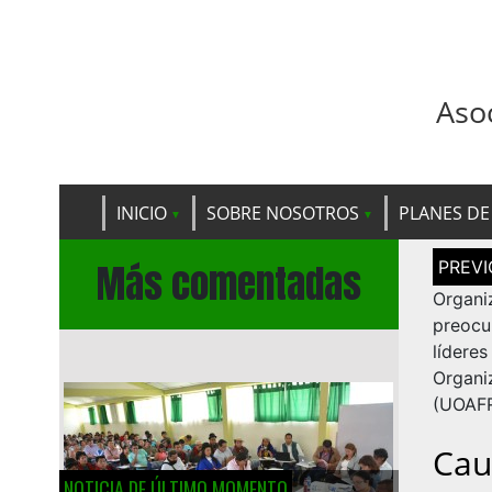
Aso
INICIO
SOBRE NOSOTROS
PLANES DE
Navega
Más comentadas
de
entrad
Organi
preocu
líde
Organ
(UOAF
Cau
NOTICIA DE ÚLTIMO MOMENTO