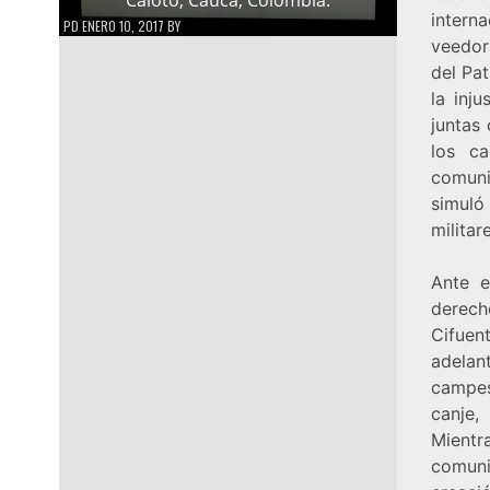
intern
PD
ENERO 10, 2017
BY
veedor
del Pat
la inj
juntas 
los ca
comuni
simuló
militar
Ante e
derech
Cifuen
adelan
campes
canje,
Mientr
comuni