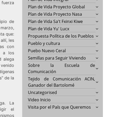
 fuerza
Plan de Vida Proyecto Global
Plan de Vida Proyecto Nasa
Plan de Vida Sa't Fxinxi Kiwe
ipio de
e marzo,
Plan de Vida Yu' Lucx
ata que:
Propuesta Política de los Pueblos
llí, les
Pueblo y cultura
ías con
Puebo Nuevo Ceral
n a los
Semillas para Seguir Viviendo
d alega
Sobre la Escuela de
venido
Comunicación
dígenas
s” de la
Tejido de Comunicación ACIN,
Ganador del Bartolomé
Uncategorised
Video Inicio
ga. La
Visita por el País que Queremos
gir el
anismos