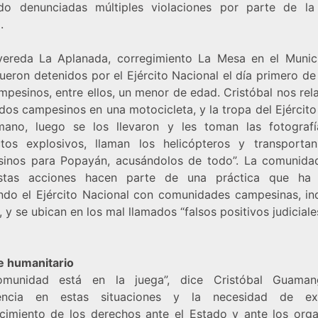
do denunciadas múltiples violaciones por parte de la
.
vereda La Aplanada, corregimiento La Mesa en el Munic
fueron detenidos por el Ejército Nacional el día primero d
pesinos, entre ellos, un menor de edad. Cristóbal nos rel
dos campesinos en una motocicleta, y la tropa del Ejército a
ano, luego se los llevaron y les toman las fotograf
ctos explosivos, llaman los helicópteros y transporta
inos para Popayán, acusándolos de todo”. La comunida
stas acciones hacen parte de una práctica que ha 
ando el Ejército Nacional con comunidades campesinas, in
, y se ubican en los mal llamados “falsos positivos judiciale
je humanitario
omunidad está en la juega”, dice Cristóbal Guaman
iencia en estas situaciones y la necesidad de exi
cimiento de los derechos ante el Estado y ante los org