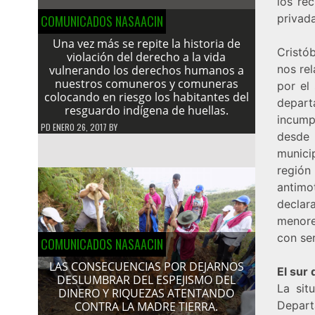
los re
privada
COMUNICADOS NASAACIN
Una vez más se repite la historia de
Cristó
violación del derecho a la vida
nos rel
vulnerando los derechos humanos a
nuestros comuneros y comuneras
por el
colocando en riesgo los habitantes del
depar
resguardo indígena de huellas.
incumpl
PD
ENERO 26, 2017
BY
desde 
munici
región
antimo
declar
menore
con ser
COMUNICADOS NASAACIN
LAS CONSECUENCIAS POR DEJARNOS
El sur
DESLUMBRAR DEL ESPEJISMO DEL
La sit
DINERO Y RIQUEZAS ATENTANDO
Depart
CONTRA LA MADRE TIERRA.