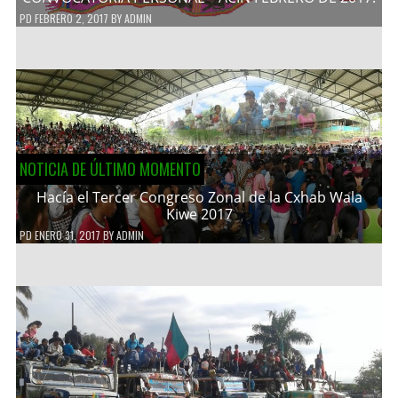
PD
FEBRERO 2, 2017
BY
ADMIN
NOTICIA DE ÚLTIMO MOMENTO
Hacía el Tercer Congreso Zonal de la Cxhab Wala
Kiwe 2017
PD
ENERO 31, 2017
BY
ADMIN